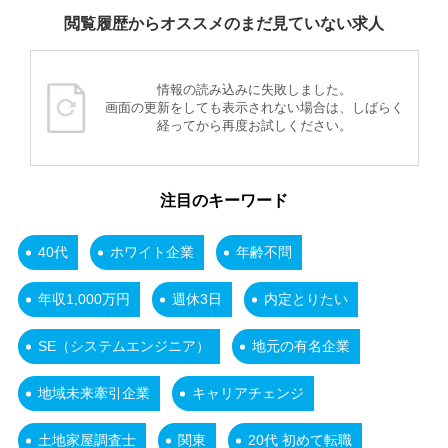
閲覧履歴からオススメのまだ見ていない求人
情報の読み込みに失敗しました。
画面の更新をしても表示されない場合は、しばらく
経ってから再度お試しください。
注目のキーワード
40代
ホワイト企業
年齢不問
年収1,000万円
週休3日
内定とりたい
SE（システムエンジニア）
地元の有名企業
地域未来牽引企業
キャリアチェンジ
土地家屋調査士
関東
20代 初めて転職