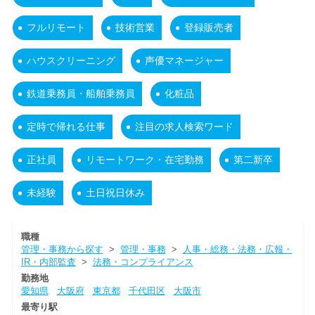
フルリモート
技術営業
登録販売者
ハウスクリーニング
声優マネージャー
鉄道乗務員・船舶乗務員
化粧品
定時で帰れる仕事
注目の求人検索ワード
正社員
リモートワーク・在宅勤務
第二新卒
未経験
土日祝日休み
職種
管理・事務から探す
>
管理・事務
>
人事・総務・法務・広報・
IR・内部監査
>
法務・コンプライアンス
勤務地
愛知県
大阪府
東京都
千代田区
大阪市
最寄り駅