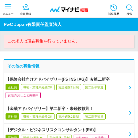
メニュー
会員登録
閲覧履歴
検索
PwC Japan有限責任監査法人
この求人は現在募集を行っていません。
その他の募集情報
【保険会社向けアドバイザリー(FS INS IAG)】★第二新卒
正社員
職種・業種未経験OK
完全週休2日制
第二新卒歓迎
女性のおしごと掲載中
【金融アドバイザリー】第二新卒・未経験歓迎！
正社員
職種・業種未経験OK
完全週休2日制
第二新卒歓迎
【デジタル・ビジネスリスクコンサルタント(RA)】
正社員
業種未経験OK
完全週休2日制
女性のおしごと掲載中