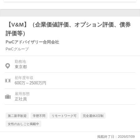
【V&M】（企業価値評価、オプション評価、債券
評価等）
PwCアドバイザリー合同会社
PwCグループ
勤務地
東京都
初年度年収
600万～2500万円
雇用形態
正社員
第二新卒歓迎
学歴不問
リモートワーク可
完全週休2日制
女性のおしごと掲載中
掲載終了日：2026/07/09