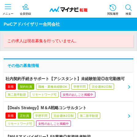
メニュー
会員登録
閲覧履歴
検索
PwCアドバイザリー合同会社
この求人は現在募集を行っていません。
その他の募集情報
社内契約手続きサポート【アシスタント】未経験歓迎◎在宅勤務可
新着
契約社員
職種・業種未経験OK
学歴不問
完全週休2日制
第二新卒歓迎
リモートワーク可
女性のおしごと掲載中
【Deals Strategy】M＆A戦略コンサルタント
新着
正社員
学歴不問
完全週休2日制
第二新卒歓迎
リモートワーク可
女性のおしごと掲載中
【M&Aアドバイザリー】FA業務◎有資格者歓迎