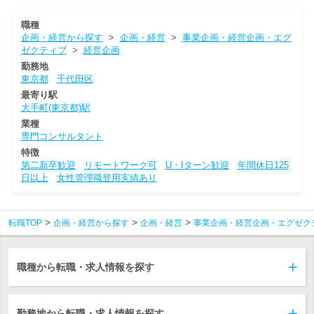
職種
企画・経営から探す
>
企画・経営
>
事業企画・経営企画・エグ
ゼクティブ
>
経営企画
勤務地
東京都
千代田区
最寄り駅
大手町(東京都)駅
業種
専門コンサルタント
特徴
第二新卒歓迎
リモートワーク可
U・Iターン歓迎
年間休日125
日以上
女性管理職登用実績あり
転職TOP
企画・経営から探す
企画・経営
事業企画・経営企画・エグゼク
職種から転職・求人情報を探す
勤務地から転職・求人情報を探す