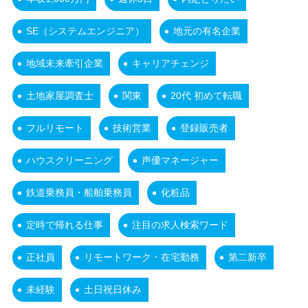
SE（システムエンジニア）
地元の有名企業
地域未来牽引企業
キャリアチェンジ
土地家屋調査士
関東
20代 初めて転職
フルリモート
技術営業
登録販売者
ハウスクリーニング
声優マネージャー
鉄道乗務員・船舶乗務員
化粧品
定時で帰れる仕事
注目の求人検索ワード
正社員
リモートワーク・在宅勤務
第二新卒
未経験
土日祝日休み