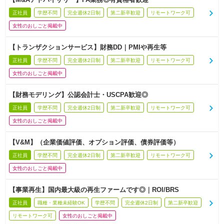
正社員
学歴不問
完全週休2日制
第二新卒歓迎
リモートワーク可
女性のおしごと掲載中
【トランザクションサービス】財務DD｜PMIや再生等
正社員
学歴不問
完全週休2日制
第二新卒歓迎
リモートワーク可
女性のおしごと掲載中
【財務モデリング】公認会計士・USCPA歓迎◎
正社員
学歴不問
完全週休2日制
第二新卒歓迎
リモートワーク可
女性のおしごと掲載中
【V&M】（企業価値評価、オプション評価、債券評価等）
正社員
学歴不問
完全週休2日制
第二新卒歓迎
リモートワーク可
女性のおしごと掲載中
【事業再生】国内最大級の再生ファームです◎｜ROI/BRS
正社員
職種・業種未経験OK
学歴不問
完全週休2日制
第二新卒歓迎
リモートワーク可
女性のおしごと掲載中