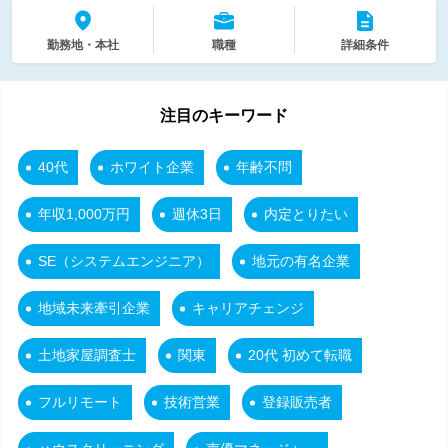
勤務地・本社
職種
詳細条件
注目のキーワード
40代
ホワイト企業
年齢不問
年収1,000万円
週休3日
内定とりたい
SE（システムエンジニア）
地元の有名企業
地域未来牽引企業
キャリアチェンジ
土地家屋調査士
関東
20代 初めて転職
フルリモート
技術営業
登録販売者