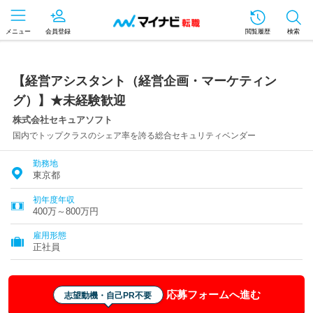
メニュー
会員登録
閲覧履歴
検索
【経営アシスタント（経営企画・マーケティン
グ）】★未経験歓迎
株式会社セキュアソフト
国内でトップクラスのシェア率を誇る総合セキュリティベンダー
勤務地
東京都
初年度年収
400万～800万円
雇用形態
正社員
応募フォームへ進む
志望動機・自己PR不要