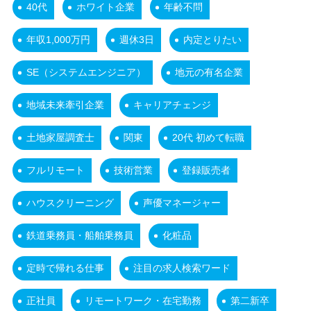
40代
ホワイト企業
年齢不問
年収1,000万円
週休3日
内定とりたい
SE（システムエンジニア）
地元の有名企業
地域未来牽引企業
キャリアチェンジ
土地家屋調査士
関東
20代 初めて転職
フルリモート
技術営業
登録販売者
ハウスクリーニング
声優マネージャー
鉄道乗務員・船舶乗務員
化粧品
定時で帰れる仕事
注目の求人検索ワード
正社員
リモートワーク・在宅勤務
第二新卒