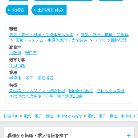
未経験
土日祝日休み
職種
電気・電子・機械・半導体から探す
>
電気・電子・機械・半導体
>
回路・システム・半導体設計・光学関連
>
アナログ回路設計
勤務地
大阪府
守口市
最寄り駅
守口市駅
業種
半導体・電子・電気機器
特徴
管理職・マネジメント経験歓迎
国内出張あり
フレックス勤務
その他の言語を使う仕事
完全週休2日制
転職TOP
電気・電子・機械・半導体から探す
電気・電子・機械・半導体
職種から転職・求人情報を探す