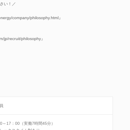
さい！／
energy/company/philosophy.html』
m/jp/recruit/philosophy』
員
30～17：00（実働7時間45分）