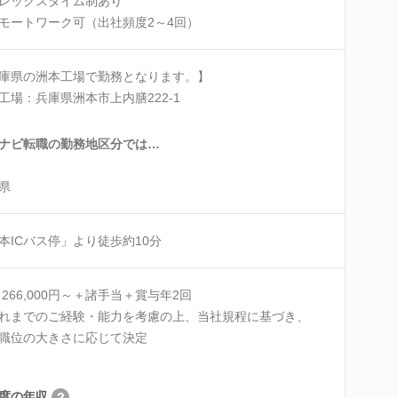
レックスタイム制あり
モートワーク可（出社頻度2～4回）
庫県の洲本工場で勤務となります。】
工場：兵庫県洲本市上内膳222-1
ナビ転職の勤務地区分では…
県
本ICバス停」より徒歩約10分
 266,000円～＋諸手当＋賞与年2回
れまでのご経験・能力を考慮の上、当社規程に基づき、
職位の大きさに応じて決定
度の年収