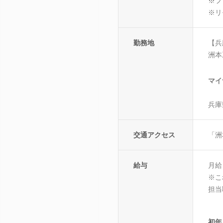
※フ
※リ
勤務地
【兵
洲本
マイ
兵庫
交通アクセス
「洲
給与
月給
※こ
担当
初年