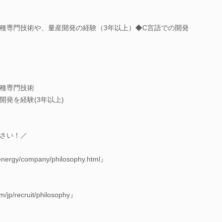
種専門技術や、量産開発の経験（3年以上）◆C言語での開発
種専門技術
発を経験(3年以上)
さい！／
energy/company/philosophy.html』
m/jp/recruit/philosophy』