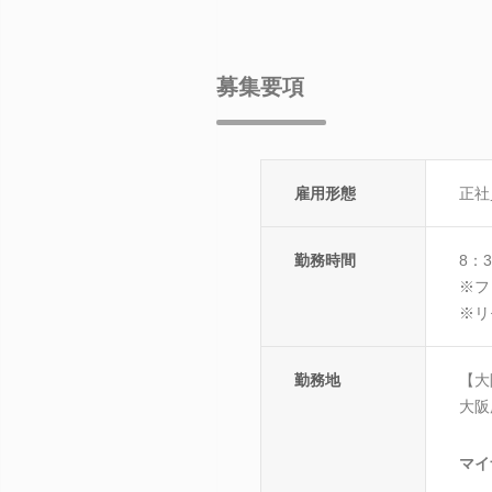
募集要項
雇用形態
正社
勤務時間
8：
※フ
※リ
勤務地
【大
大阪
マイ