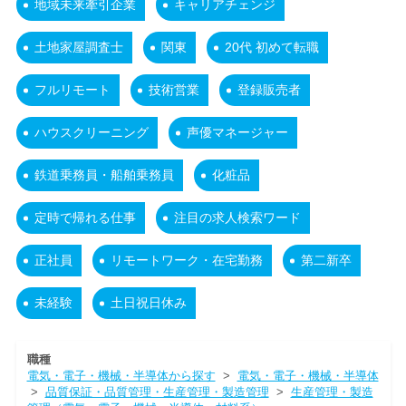
地域未来牽引企業
キャリアチェンジ
土地家屋調査士
関東
20代 初めて転職
フルリモート
技術営業
登録販売者
ハウスクリーニング
声優マネージャー
鉄道乗務員・船舶乗務員
化粧品
定時で帰れる仕事
注目の求人検索ワード
正社員
リモートワーク・在宅勤務
第二新卒
未経験
土日祝日休み
職種
電気・電子・機械・半導体から探す
>
電気・電子・機械・半導体
>
品質保証・品質管理・生産管理・製造管理
>
生産管理・製造