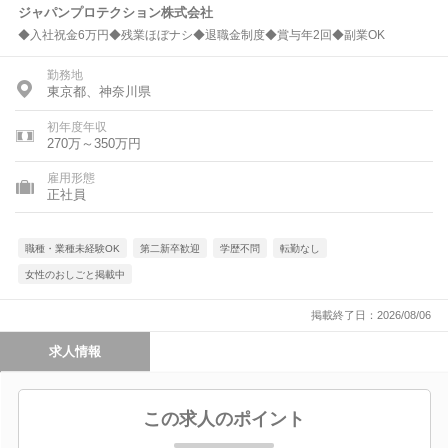
ジャパンプロテクション株式会社
◆入社祝金6万円◆残業ほぼナシ◆退職金制度◆賞与年2回◆副業OK
勤務地
東京都、神奈川県
初年度年収
270万～350万円
雇用形態
正社員
職種・業種未経験OK
第二新卒歓迎
学歴不問
転勤なし
女性のおしごと掲載中
掲載終了日：2026/08/06
求人情報
この求人のポイント