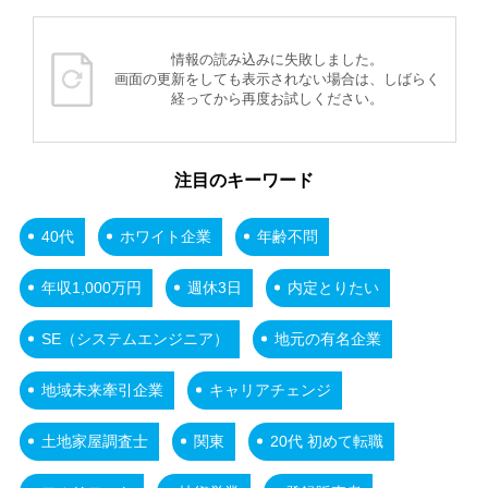
情報の読み込みに失敗しました。
画面の更新をしても表示されない場合は、しばらく
経ってから再度お試しください。
注目のキーワード
40代
ホワイト企業
年齢不問
年収1,000万円
週休3日
内定とりたい
SE（システムエンジニア）
地元の有名企業
地域未来牽引企業
キャリアチェンジ
土地家屋調査士
関東
20代 初めて転職