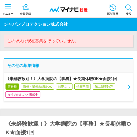
メニュー
会員登録
閲覧履歴
検索
ジャパンプロテクション株式会社
この求人は現在募集を行っていません。
その他の募集情報
《未経験歓迎！》大学病院の【事務】★長期休暇OK★面接1回
正社員
職種・業種未経験OK
転勤なし
学歴不問
第二新卒歓迎
女性のおしごと掲載中
《未経験歓迎！》大学病院の【事務】★長期休暇O
K★面接1回