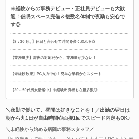
未経験からの事務デビュー・正社員デビューも大歓
迎！仮眠スペース完備＆複数名体制で夜勤も安心で
す◎
【8：30明け】休日と合わせて時間を多く取れる◎
【業務量少】深夜の対応だから、業務量が少ない！
【未経験歓迎】PC入力中心！簡単な業務からスタート
【20～50代男女活躍中】未経験出身者も在籍多数◎
＼夜勤で働いて、昼間は好きなことを！／出勤の翌日は
朝から丸1日が自由時間◎面接1回でスピード内定もOK♪
＼未経験から始める病院の事務スタッフ／
「医療業界って難しそう…」そんな方も大丈夫！PC入力や簡