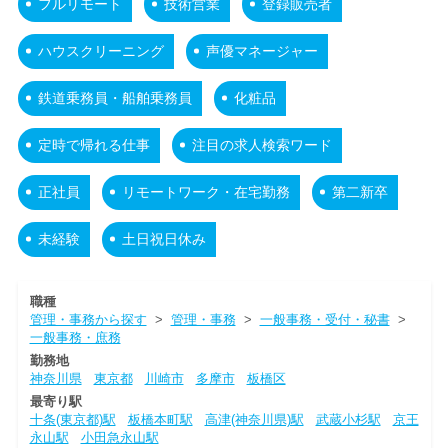
フルリモート
技術営業
登録販売者
ハウスクリーニング
声優マネージャー
鉄道乗務員・船舶乗務員
化粧品
定時で帰れる仕事
注目の求人検索ワード
正社員
リモートワーク・在宅勤務
第二新卒
未経験
土日祝日休み
職種
管理・事務から探す
>
管理・事務
>
一般事務・受付・秘書
>
一般事務・庶務
勤務地
神奈川県
東京都
川崎市
多摩市
板橋区
最寄り駅
十条(東京都)駅
板橋本町駅
高津(神奈川県)駅
武蔵小杉駅
京王
永山駅
小田急永山駅