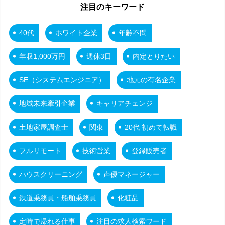
注目のキーワード
40代
ホワイト企業
年齢不問
年収1,000万円
週休3日
内定とりたい
SE（システムエンジニア）
地元の有名企業
地域未来牽引企業
キャリアチェンジ
土地家屋調査士
関東
20代 初めて転職
フルリモート
技術営業
登録販売者
ハウスクリーニング
声優マネージャー
鉄道乗務員・船舶乗務員
化粧品
定時で帰れる仕事
注目の求人検索ワード