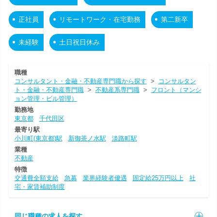
正社員
リモートワーク・在宅勤務
第二新卒
未経験
土日祝日休み
職種
コンサルタント・金融・不動産専門職から探す
>
コンサルタン
ト・金融・不動産専門職
>
不動産系専門職
>
フロント（マンシ
ョン管理・ビル管理）
勤務地
東京都
千代田区
最寄り駅
小川町(東京都)駅
新御茶ノ水駅
淡路町駅
業種
不動産
特徴
交通費全額支給
急募
業界経験者優遇
固定給25万円以上
社
宅・家賃補助制度
同じ職種の求人を探す