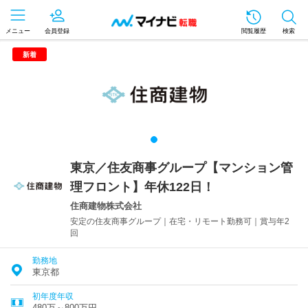
メニュー
会員登録
閲覧履歴
検索
新着
東京／住友商事グループ【マンション管
理フロント】年休122日！
住商建物株式会社
安定の住友商事グループ｜在宅・リモート勤務可｜賞与年2
回
勤務地
東京都
初年度年収
480万～800万円