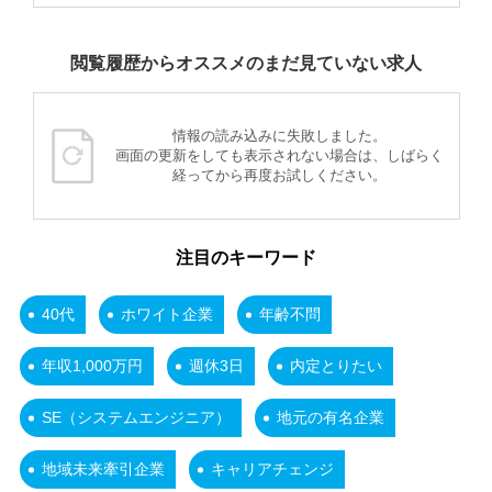
閲覧履歴からオススメのまだ見ていない求人
情報の読み込みに失敗しました。
画面の更新をしても表示されない場合は、しばらく
経ってから再度お試しください。
注目のキーワード
40代
ホワイト企業
年齢不問
年収1,000万円
週休3日
内定とりたい
SE（システムエンジニア）
地元の有名企業
地域未来牽引企業
キャリアチェンジ