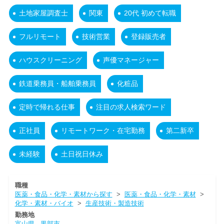
土地家屋調査士
関東
20代 初めて転職
フルリモート
技術営業
登録販売者
ハウスクリーニング
声優マネージャー
鉄道乗務員・船舶乗務員
化粧品
定時で帰れる仕事
注目の求人検索ワード
正社員
リモートワーク・在宅勤務
第二新卒
未経験
土日祝日休み
職種
医薬・食品・化学・素材から探す
>
医薬・食品・化学・素材
>
化学・素材・バイオ
>
生産技術・製造技術
勤務地
富山県
黒部市