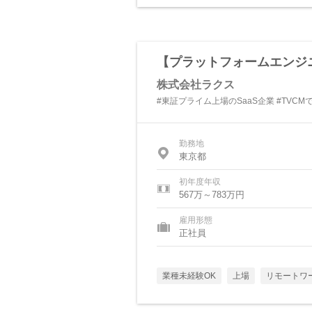
【プラットフォームエンジ
株式会社ラクス
#東証プライム上場のSaaS企業 #TVC
勤務地
東京都
初年度年収
567万～783万円
雇用形態
正社員
業種未経験OK
上場
リモートワ