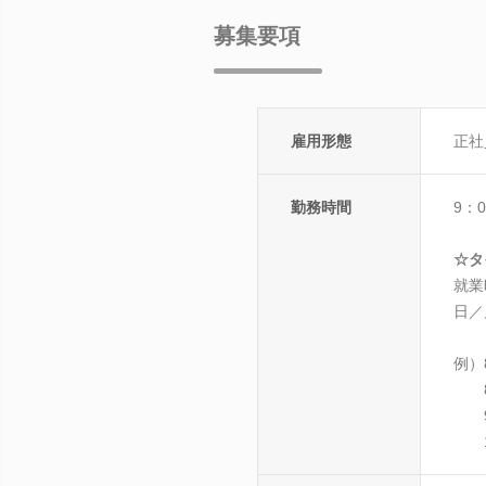
募集要項
雇用形態
正社
勤務時間
9：
☆タ
就業
日／
例）
8：
9：
10