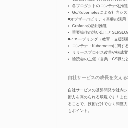
各プロダクトのコンテナ化推進
Go/Kubernetesによる社
■オブザーバビリティ基盤の活用
Grafanaの活用推進
重要操作の洗い出しとSLI/SL
■イネーブリング（教育・支援活
コンテナ・Kubernetesに
リリースプロセス改善や構成変
輪読会の主催（営業・CS職な
自社サービスの成長を支える
自社サービスの基盤開発や社内シ
術力を高められる環境です！また
ることで、技術だけでなく調整力
もポイント。