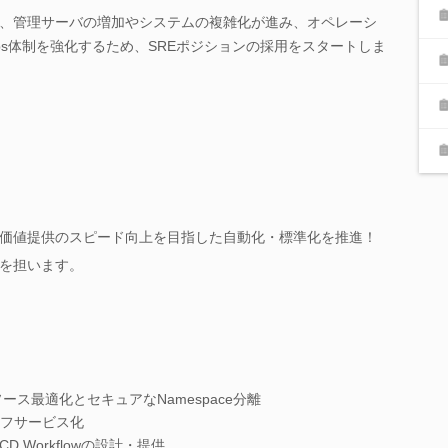
、管理サーバの増加やシステムの複雑化が進み、オペレーシ
ps体制を強化するため、SREポジションの採用をスタートしま
価値提供のスピード向上を目指した自動化・標準化を推進！
を担います。
リソース最適化とセキュアなNamespace分離
フサービス化
I/CD Workflowの設計・提供