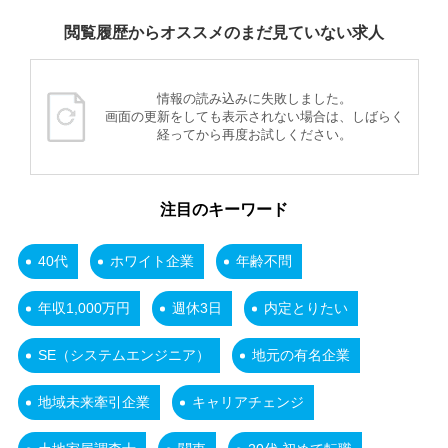
閲覧履歴からオススメのまだ見ていない求人
情報の読み込みに失敗しました。
画面の更新をしても表示されない場合は、しばらく
経ってから再度お試しください。
注目のキーワード
40代
ホワイト企業
年齢不問
年収1,000万円
週休3日
内定とりたい
SE（システムエンジニア）
地元の有名企業
地域未来牽引企業
キャリアチェンジ