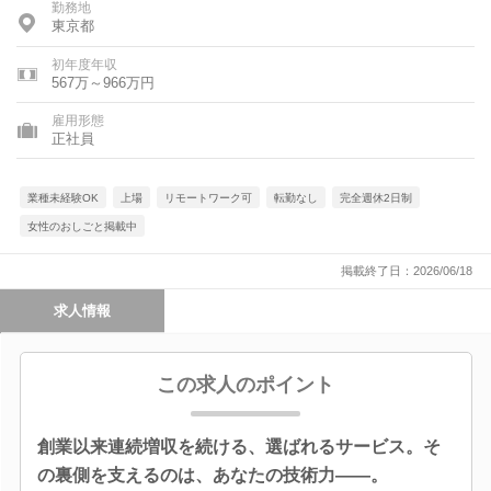
勤務地
東京都
初年度年収
567万～966万円
雇用形態
正社員
業種未経験OK
上場
リモートワーク可
転勤なし
完全週休2日制
女性のおしごと掲載中
掲載終了日：2026/06/18
求人情報
この求人のポイント
創業以来連続増収を続ける、選ばれるサービス。そ
の裏側を支えるのは、あなたの技術力――。