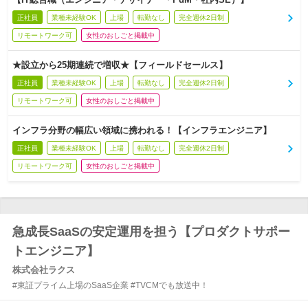
正社員
業種未経験OK
上場
転勤なし
完全週休2日制
リモートワーク可
女性のおしごと掲載中
★設立から25期連続で増収★【フィールドセールス】
正社員
業種未経験OK
上場
転勤なし
完全週休2日制
リモートワーク可
女性のおしごと掲載中
インフラ分野の幅広い領域に携われる！【インフラエンジニア】
正社員
業種未経験OK
上場
転勤なし
完全週休2日制
リモートワーク可
女性のおしごと掲載中
急成長SaaSの安定運用を担う【プロダクトサポー
トエンジニア】
株式会社ラクス
#東証プライム上場のSaaS企業 #TVCMでも放送中！