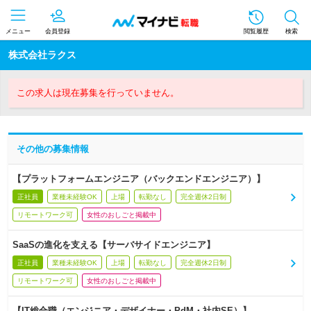
メニュー
会員登録
閲覧履歴
検索
株式会社ラクス
この求人は現在募集を行っていません。
その他の募集情報
【プラットフォームエンジニア（バックエンドエンジニア）】
正社員
業種未経験OK
上場
転勤なし
完全週休2日制
リモートワーク可
女性のおしごと掲載中
SaaSの進化を支える【サーバサイドエンジニア】
正社員
業種未経験OK
上場
転勤なし
完全週休2日制
リモートワーク可
女性のおしごと掲載中
【IT総合職（エンジニア・デザイナー・PdM・社内SE）】