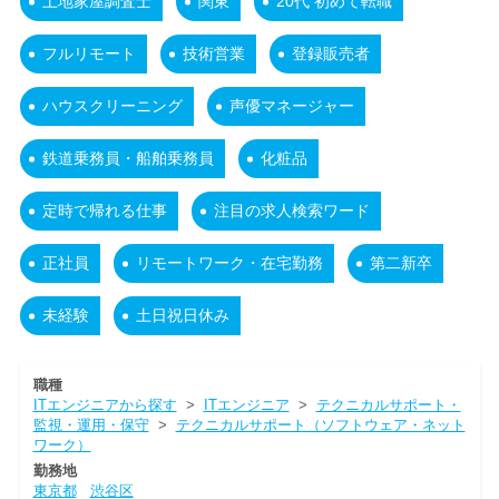
土地家屋調査士
関東
20代 初めて転職
フルリモート
技術営業
登録販売者
ハウスクリーニング
声優マネージャー
鉄道乗務員・船舶乗務員
化粧品
定時で帰れる仕事
注目の求人検索ワード
正社員
リモートワーク・在宅勤務
第二新卒
未経験
土日祝日休み
職種
ITエンジニアから探す
>
ITエンジニア
>
テクニカルサポート・
監視・運用・保守
>
テクニカルサポート（ソフトウェア・ネット
ワーク）
勤務地
東京都
渋谷区