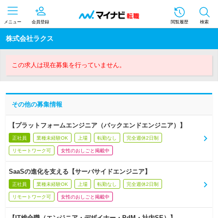
メニュー
会員登録
閲覧履歴
検索
株式会社ラクス
この求人は現在募集を行っていません。
その他の募集情報
【プラットフォームエンジニア（バックエンドエンジニア）】
正社員
業種未経験OK
上場
転勤なし
完全週休2日制
リモートワーク可
女性のおしごと掲載中
SaaSの進化を支える【サーバサイドエンジニア】
正社員
業種未経験OK
上場
転勤なし
完全週休2日制
リモートワーク可
女性のおしごと掲載中
【IT総合職（エンジニア・デザイナー・PdM・社内SE）】