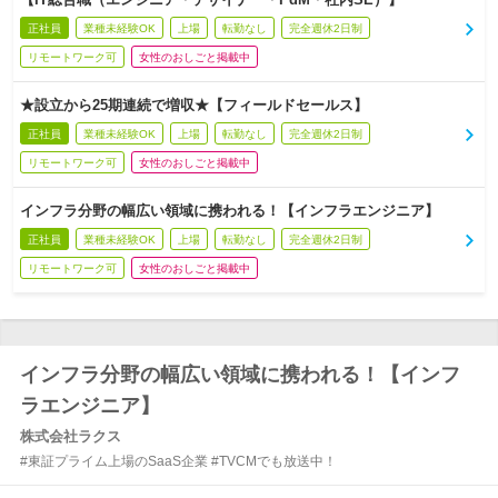
正社員
業種未経験OK
上場
転勤なし
完全週休2日制
リモートワーク可
女性のおしごと掲載中
★設立から25期連続で増収★【フィールドセールス】
正社員
業種未経験OK
上場
転勤なし
完全週休2日制
リモートワーク可
女性のおしごと掲載中
インフラ分野の幅広い領域に携われる！【インフラエンジニア】
正社員
業種未経験OK
上場
転勤なし
完全週休2日制
リモートワーク可
女性のおしごと掲載中
インフラ分野の幅広い領域に携われる！【インフ
ラエンジニア】
株式会社ラクス
#東証プライム上場のSaaS企業 #TVCMでも放送中！