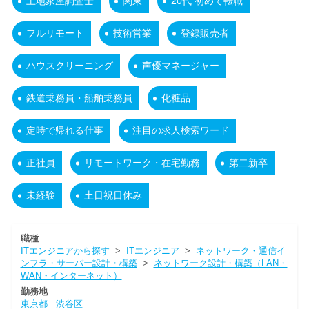
土地家屋調査士
関東
20代 初めて転職
フルリモート
技術営業
登録販売者
ハウスクリーニング
声優マネージャー
鉄道乗務員・船舶乗務員
化粧品
定時で帰れる仕事
注目の求人検索ワード
正社員
リモートワーク・在宅勤務
第二新卒
未経験
土日祝日休み
職種
ITエンジニアから探す
>
ITエンジニア
>
ネットワーク・通信イ
ンフラ・サーバー設計・構築
>
ネットワーク設計・構築（LAN・
WAN・インターネット）
勤務地
東京都
渋谷区