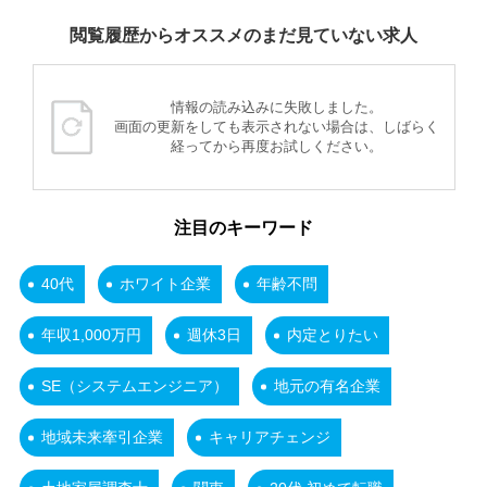
閲覧履歴からオススメのまだ見ていない求人
情報の読み込みに失敗しました。
画面の更新をしても表示されない場合は、しばらく
経ってから再度お試しください。
注目のキーワード
40代
ホワイト企業
年齢不問
年収1,000万円
週休3日
内定とりたい
SE（システムエンジニア）
地元の有名企業
地域未来牽引企業
キャリアチェンジ