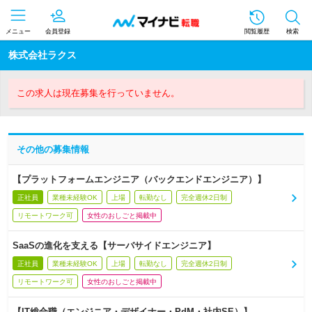
メニュー
会員登録
閲覧履歴
検索
株式会社ラクス
この求人は現在募集を行っていません。
その他の募集情報
【プラットフォームエンジニア（バックエンドエンジニア）】
正社員
業種未経験OK
上場
転勤なし
完全週休2日制
リモートワーク可
女性のおしごと掲載中
SaaSの進化を支える【サーバサイドエンジニア】
正社員
業種未経験OK
上場
転勤なし
完全週休2日制
リモートワーク可
女性のおしごと掲載中
【IT総合職（エンジニア・デザイナー・PdM・社内SE）】