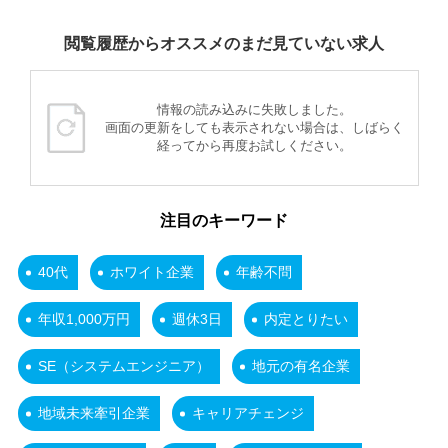
閲覧履歴からオススメのまだ見ていない求人
情報の読み込みに失敗しました。
画面の更新をしても表示されない場合は、しばらく
経ってから再度お試しください。
注目のキーワード
40代
ホワイト企業
年齢不問
年収1,000万円
週休3日
内定とりたい
SE（システムエンジニア）
地元の有名企業
地域未来牽引企業
キャリアチェンジ