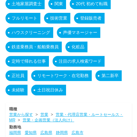
土地家屋調査士
関東
20代 初めて転職
フルリモート
技術営業
登録販売者
ハウスクリーニング
声優マネージャー
鉄道乗務員・船舶乗務員
化粧品
定時で帰れる仕事
注目の求人検索ワード
正社員
リモートワーク・在宅勤務
第二新卒
未経験
土日祝日休み
職種
営業から探す
>
営業
>
営業・代理店営業・ルートセールス・
MR
>
営業・企画営業（法人向け）
勤務地
福岡県
愛知県
広島県
静岡県
広島市