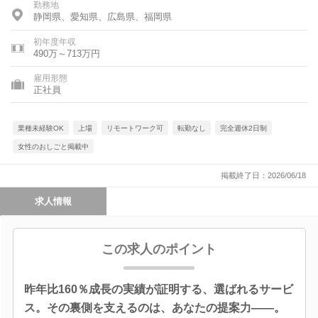
勤務地
静岡県、愛知県、広島県、福岡県
初年度年収
490万～713万円
雇用形態
正社員
業種未経験OK
上場
リモートワーク可
転勤なし
完全週休2日制
女性のおしごと掲載中
掲載終了日：2026/06/18
求人情報
この求人のポイント
昨年比160％成長の実績が証明する、選ばれるサービ
ス。その裏側を支えるのは、あなたの提案力――。