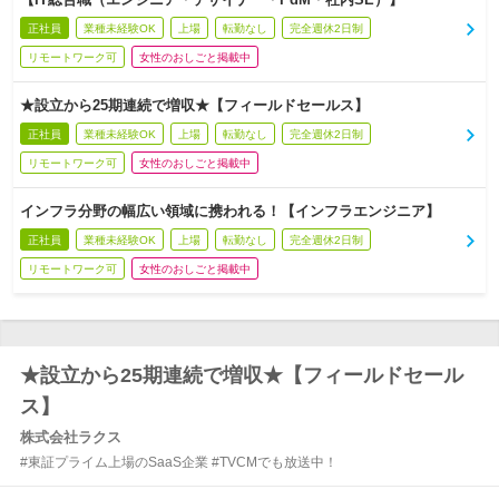
正社員
業種未経験OK
上場
転勤なし
完全週休2日制
リモートワーク可
女性のおしごと掲載中
★設立から25期連続で増収★【フィールドセールス】
正社員
業種未経験OK
上場
転勤なし
完全週休2日制
リモートワーク可
女性のおしごと掲載中
インフラ分野の幅広い領域に携われる！【インフラエンジニア】
正社員
業種未経験OK
上場
転勤なし
完全週休2日制
リモートワーク可
女性のおしごと掲載中
★設立から25期連続で増収★【フィールドセール
ス】
株式会社ラクス
#東証プライム上場のSaaS企業 #TVCMでも放送中！