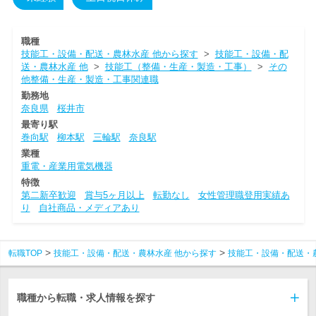
職種
技能工・設備・配送・農林水産 他から探す
>
技能工・設備・配
送・農林水産 他
>
技能工（整備・生産・製造・工事）
>
その
他整備・生産・製造・工事関連職
勤務地
奈良県
桜井市
最寄り駅
巻向駅
柳本駅
三輪駅
奈良駅
業種
重電・産業用電気機器
特徴
第二新卒歓迎
賞与5ヶ月以上
転勤なし
女性管理職登用実績あ
り
自社商品・メディアあり
転職TOP
技能工・設備・配送・農林水産 他から探す
技能工・設備・配送・
職種から転職・求人情報を探す