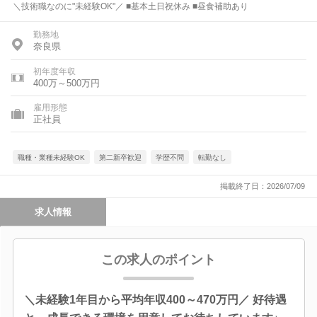
＼技術職なのに"未経験OK"／ ■基本土日祝休み ■昼食補助あり
勤務地
奈良県
初年度年収
400万～500万円
雇用形態
正社員
職種・業種未経験OK
第二新卒歓迎
学歴不問
転勤なし
掲載終了日：2026/07/09
求人情報
この求人のポイント
＼未経験1年目から平均年収400～470万円／ 好待遇