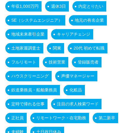
年収1,000万円
週休3日
内定とりたい
SE（システムエンジニア）
地元の有名企業
地域未来牽引企業
キャリアチェンジ
土地家屋調査士
関東
20代 初めて転職
フルリモート
技術営業
登録販売者
ハウスクリーニング
声優マネージャー
鉄道乗務員・船舶乗務員
化粧品
定時で帰れる仕事
注目の求人検索ワード
正社員
リモートワーク・在宅勤務
第二新卒
未経験
土日祝日休み