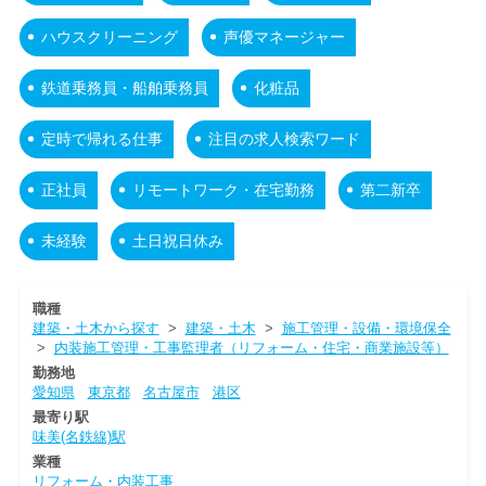
ハウスクリーニング
声優マネージャー
鉄道乗務員・船舶乗務員
化粧品
定時で帰れる仕事
注目の求人検索ワード
正社員
リモートワーク・在宅勤務
第二新卒
未経験
土日祝日休み
職種
建築・土木から探す
>
建築・土木
>
施工管理・設備・環境保全
>
内装施工管理・工事監理者（リフォーム・住宅・商業施設等）
勤務地
愛知県
東京都
名古屋市
港区
最寄り駅
味美(名鉄線)駅
業種
リフォーム・内装工事