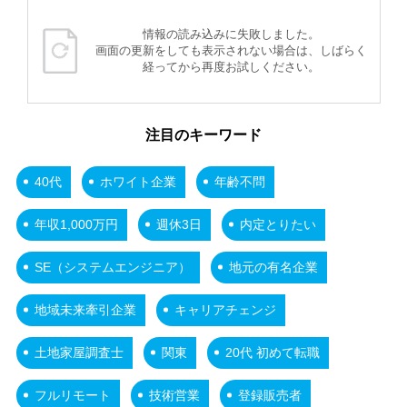
情報の読み込みに失敗しました。
画面の更新をしても表示されない場合は、しばらく
経ってから再度お試しください。
注目のキーワード
40代
ホワイト企業
年齢不問
年収1,000万円
週休3日
内定とりたい
SE（システムエンジニア）
地元の有名企業
地域未来牽引企業
キャリアチェンジ
土地家屋調査士
関東
20代 初めて転職
フルリモート
技術営業
登録販売者