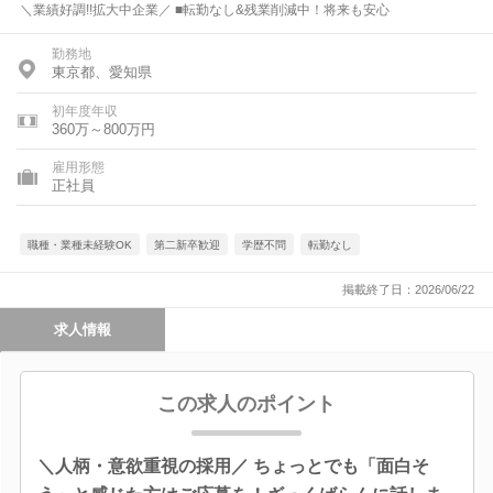
＼業績好調!!拡大中企業／ ■転勤なし&残業削減中！将来も安心
勤務地
東京都、愛知県
初年度年収
360万～800万円
雇用形態
正社員
職種・業種未経験OK
第二新卒歓迎
学歴不問
転勤なし
掲載終了日：2026/06/22
求人情報
この求人のポイント
＼人柄・意欲重視の採用／ ちょっとでも「面白そ