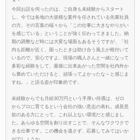
今回お話を伺ったのは、ご自身も未経験からスタート
し、今では各地の大規模な案件を任されている先輩社員
の方。その言葉の端々から「この仕事に大きなやりがい
を感じている」ということが強く伝わってきました。納
期の調整など時には大変な場面もあるそうですが、「社
内も距離が近く、困ったときは助け合う風土が根付いて
いるので、安心ですよ。現場の職人さんと一緒になって
多彩な経験をして、最後に出来あがった空間を社内外か
ら褒めていただけると、頑張ってよかったな～と感じま
すね。」と語る姿が印象的です。
未経験からでも月給30万円という手厚い待遇は、ゼロ
からプロに育てるという会社の強い意志の表れ。成長意
欲のある方にとって、これ以上ない環境だと感じまし
た。あらゆる空間を創り出すことで、そんなワクワクで
きる仕事です。この機会を逃さず、応募してみてはいか
がでしょうか。