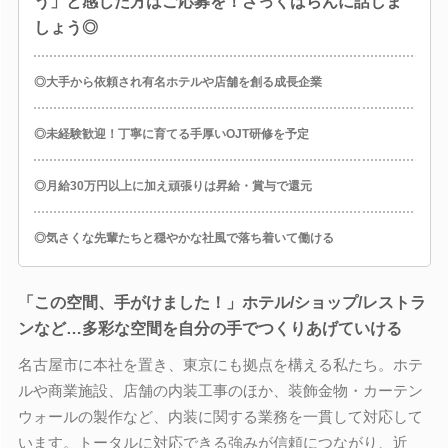
う」と感じた方はご応募を！ざっくばらんに話しま
しょう◎
◎大手から依頼され有名ホテルや店舗を創る成長企業
◎未経験歓迎！丁寧に育てる手厚いOJT研修を予定
◎月給30万円以上に加え頑張りは昇給・賞与で還元
◎気さくな先輩たちと穏やかな社風で落ち着いて働ける
「この空間、手がけました！」ホテル/ショップ/レストラ
ンなど…多彩な空間を自分の手でつくりあげていける
名古屋市に本社を置き、東京にも拠点を構える私たち。ホテ
ルや商業施設、店舗の内装工事のほか、装飾金物・カーテン
ウォールの製作など、内装に関する業務を一貫して対応して
います。トータルに対応できる強みが信頼につながり、近