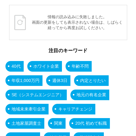
情報の読み込みに失敗しました。
画面の更新をしても表示されない場合は、しばらく
経ってから再度お試しください。
注目のキーワード
40代
ホワイト企業
年齢不問
年収1,000万円
週休3日
内定とりたい
SE（システムエンジニア）
地元の有名企業
地域未来牽引企業
キャリアチェンジ
土地家屋調査士
関東
20代 初めて転職