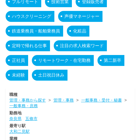
フルリモート
技術営業
登録販売者
ハウスクリーニング
声優マネージャー
鉄道乗務員・船舶乗務員
化粧品
定時で帰れる仕事
注目の求人検索ワード
正社員
リモートワーク・在宅勤務
第二新卒
未経験
土日祝日休み
職種
管理・事務から探す
>
管理・事務
>
一般事務・受付・秘書
>
一般事務・庶務
勤務地
奈良県
五條市
最寄り駅
大和二見駅
業種