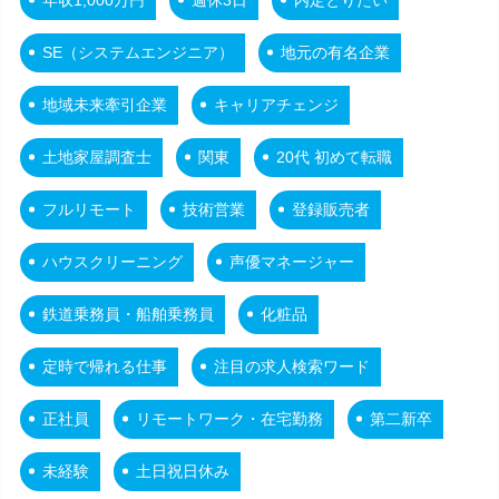
SE（システムエンジニア）
地元の有名企業
地域未来牽引企業
キャリアチェンジ
土地家屋調査士
関東
20代 初めて転職
フルリモート
技術営業
登録販売者
ハウスクリーニング
声優マネージャー
鉄道乗務員・船舶乗務員
化粧品
定時で帰れる仕事
注目の求人検索ワード
正社員
リモートワーク・在宅勤務
第二新卒
未経験
土日祝日休み