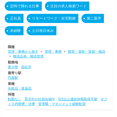
定時で帰れる仕事
注目の求人検索ワード
正社員
リモートワーク・在宅勤務
第二新卒
未経験
土日祝日休み
職種
管理・事務から探す
>
管理・事務
>
購買・資材・貿易・物流
>
物流企画・物流管理
勤務地
香川県
高松市
最寄り駅
円座駅
業種
化粧品・医薬品
特徴
転勤なし
育児中の社員在籍中
5日以上連続休暇取得可能
オフ
ィス内禁煙・分煙
管理職・マネジメント経験歓迎