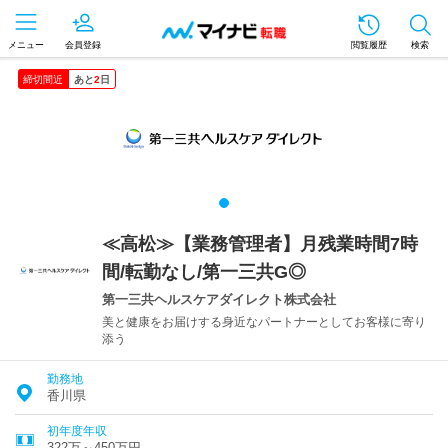
メニュー
会員登録
閲覧履歴
検索
締切間近
あと
2
日
≪高松≫【業務管理者】月残業時間7時
間/転勤なし/第一三共G◎
第一三共ヘルスケアダイレクト株式会社
美と健康をお届けする身近なパートナーとしてお客様に寄り
添う
勤務地
香川県
初年度年収
322万～450万円