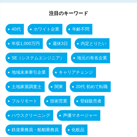
注目のキーワード
40代
ホワイト企業
年齢不問
年収1,000万円
週休3日
内定とりたい
SE（システムエンジニア）
地元の有名企業
地域未来牽引企業
キャリアチェンジ
土地家屋調査士
関東
20代 初めて転職
フルリモート
技術営業
登録販売者
ハウスクリーニング
声優マネージャー
鉄道乗務員・船舶乗務員
化粧品