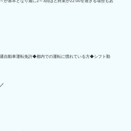
0～が基本となり週に2～3回ほど終業が22:00を過ぎる場合もあ
通自動車運転免許◆都内での運転に慣れている方◆シフト勤
／