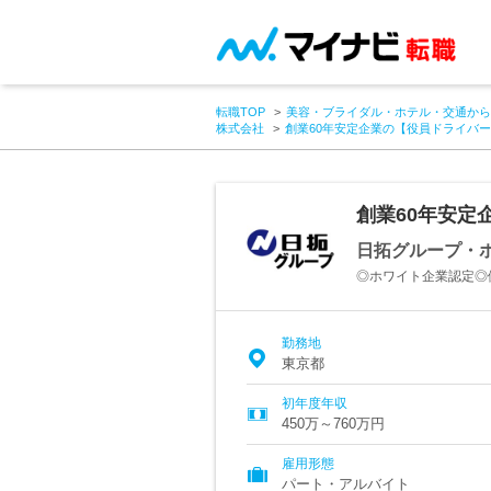
転職TOP
美容・ブライダル・ホテル・交通から
株式会社
創業60年安定企業の【役員ドライバ
創業60年安定
日拓グループ・
◎ホワイト企業認定◎
勤務地
東京都
初年度年収
450万～760万円
雇用形態
パート・アルバイト