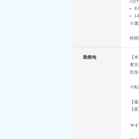
2交
8
1
※週
時間
勤務地
【本
東京
住友
※転
【雇
【変
マイ