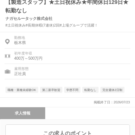
【製造スタッフ】★土日祝休み★年間休日129日★
転勤なし
ナガセルータック株式会社
#土日祝休み#長期休暇(7連休)2回#上場グループで活躍！
勤務地
栃木県
初年度年収
400万～500万円
雇用形態
正社員
職種・業種未経験OK
第二新卒歓迎
学歴不問
転勤なし
完全週休2日制
掲載終了日：2026/07/23
求人情報
この求人のポイント