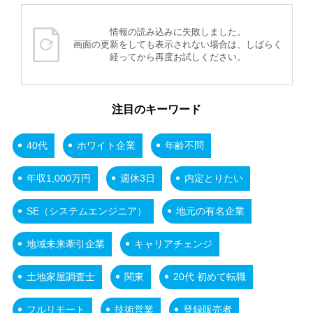
情報の読み込みに失敗しました。
画面の更新をしても表示されない場合は、しばらく
経ってから再度お試しください。
注目のキーワード
40代
ホワイト企業
年齢不問
年収1,000万円
週休3日
内定とりたい
SE（システムエンジニア）
地元の有名企業
地域未来牽引企業
キャリアチェンジ
土地家屋調査士
関東
20代 初めて転職
フルリモート
技術営業
登録販売者