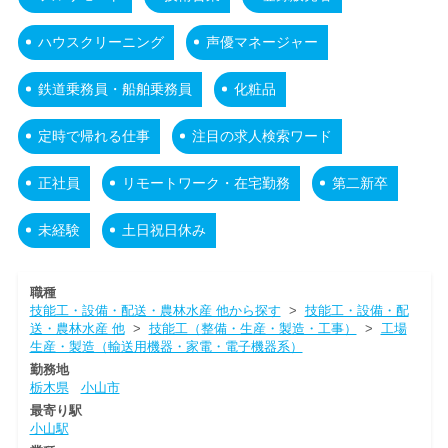
ハウスクリーニング
声優マネージャー
鉄道乗務員・船舶乗務員
化粧品
定時で帰れる仕事
注目の求人検索ワード
正社員
リモートワーク・在宅勤務
第二新卒
未経験
土日祝日休み
職種
技能工・設備・配送・農林水産 他から探す
>
技能工・設備・配
送・農林水産 他
>
技能工（整備・生産・製造・工事）
>
工場
生産・製造（輸送用機器・家電・電子機器系）
勤務地
栃木県
小山市
最寄り駅
小山駅