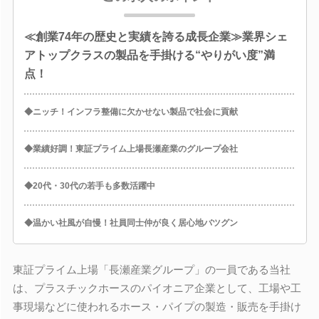
≪創業74年の歴史と実績を誇る成長企業≫業界シェ
アトップクラスの製品を手掛ける“やりがい度”満
点！
◆ニッチ！インフラ整備に欠かせない製品で社会に貢献
◆業績好調！東証プライム上場長瀬産業のグループ会社
◆20代・30代の若手も多数活躍中
◆温かい社風が自慢！社員同士仲が良く居心地バツグン
東証プライム上場「長瀬産業グループ」の一員である当社
は、プラスチックホースのパイオニア企業として、工場や工
事現場などに使われるホース・パイプの製造・販売を手掛け