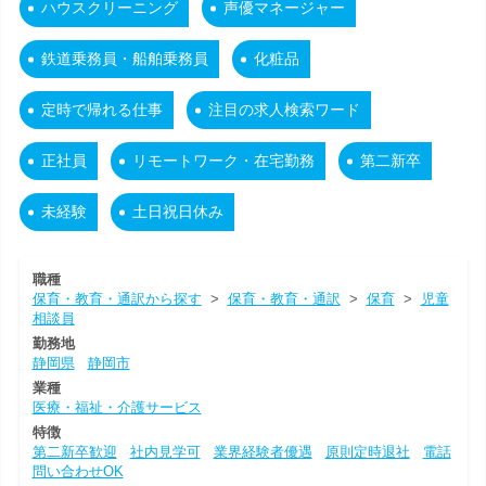
ハウスクリーニング
声優マネージャー
鉄道乗務員・船舶乗務員
化粧品
定時で帰れる仕事
注目の求人検索ワード
正社員
リモートワーク・在宅勤務
第二新卒
未経験
土日祝日休み
職種
保育・教育・通訳から探す
>
保育・教育・通訳
>
保育
>
児童
相談員
勤務地
静岡県
静岡市
業種
医療・福祉・介護サービス
特徴
第二新卒歓迎
社内見学可
業界経験者優遇
原則定時退社
電話
問い合わせOK