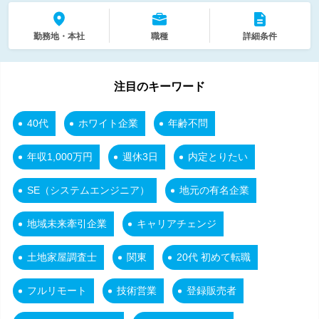
勤務地・本社
職種
詳細条件
注目のキーワード
40代
ホワイト企業
年齢不問
年収1,000万円
週休3日
内定とりたい
SE（システムエンジニア）
地元の有名企業
地域未来牽引企業
キャリアチェンジ
土地家屋調査士
関東
20代 初めて転職
フルリモート
技術営業
登録販売者