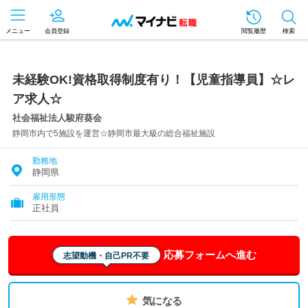
メニュー
会員登録
閲覧履歴
検索
未経験OK!資格取得制度有り！【児童指導員】☆レ
ア求人☆
社会福祉法人駿府葵会
静岡市内で5施設を運営☆静岡市最大級の総合福祉施設
勤務地
静岡県
雇用形態
正社員
応募フォームへ進む
志望動機・自己PR不要
気になる