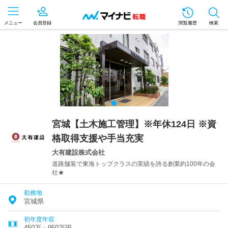
メニュー
会員登録
閲覧履歴
検索
宮城【土木施工管理】※年休124日 ※資
格取得支援や手当充実
大有建設株式会社
道路舗装で東海トップクラスの実績を誇る創業約100年の会
社★
勤務地
宮城県
初年度年収
450万～950万円