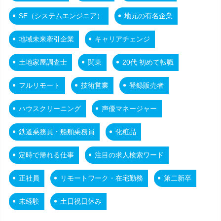
SE（システムエンジニア）
地元の有名企業
地域未来牽引企業
キャリアチェンジ
土地家屋調査士
関東
20代 初めて転職
フルリモート
技術営業
登録販売者
ハウスクリーニング
声優マネージャー
鉄道乗務員・船舶乗務員
化粧品
定時で帰れる仕事
注目の求人検索ワード
正社員
リモートワーク・在宅勤務
第二新卒
未経験
土日祝日休み