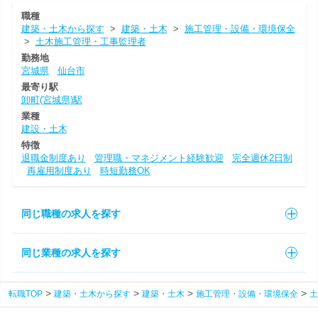
職種
建築・土木から探す
>
建築・土木
>
施工管理・設備・環境保全
>
土木施工管理・工事監理者
勤務地
宮城県
仙台市
最寄り駅
卸町(宮城県)駅
業種
建設・土木
特徴
退職金制度あり
管理職・マネジメント経験歓迎
完全週休2日制
再雇用制度あり
時短勤務OK
同じ職種の求人を探す
同じ業種の求人を探す
転職TOP
建築・土木から探す
建築・土木
施工管理・設備・環境保全
土