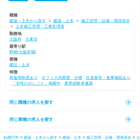
職種
建築・土木から探す
>
建築・土木
>
施工管理・設備・環境保全
>
土木施工管理・工事監理者
勤務地
大阪府
大東市
最寄り駅
野崎(大阪府)駅
業種
建設・土木
特徴
再雇用制度あり
オフィス内禁煙・分煙
社員食堂・食事補助あり
「女性のおしごと」掲載中
業界経験者優遇
同じ職種の求人を探す
同じ業種の求人を探す
転職TOP
建築・土木から探す
建築・土木
施工管理・設備・環境保全
土