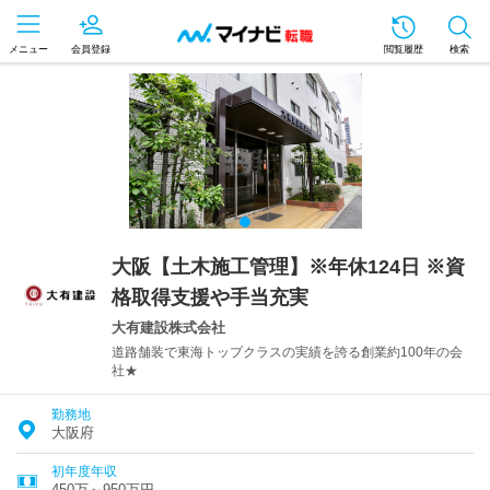
メニュー
会員登録
閲覧履歴
検索
大阪【土木施工管理】※年休124日 ※資
格取得支援や手当充実
大有建設株式会社
道路舗装で東海トップクラスの実績を誇る創業約100年の会
社★
勤務地
大阪府
初年度年収
450万～950万円