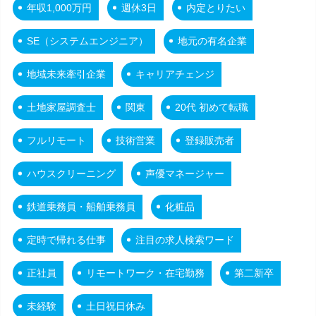
年収1,000万円
週休3日
内定とりたい
SE（システムエンジニア）
地元の有名企業
地域未来牽引企業
キャリアチェンジ
土地家屋調査士
関東
20代 初めて転職
フルリモート
技術営業
登録販売者
ハウスクリーニング
声優マネージャー
鉄道乗務員・船舶乗務員
化粧品
定時で帰れる仕事
注目の求人検索ワード
正社員
リモートワーク・在宅勤務
第二新卒
未経験
土日祝日休み