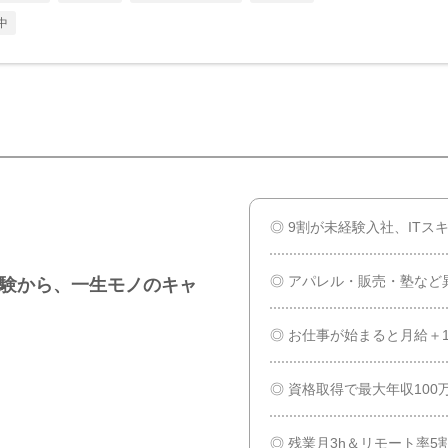
中
◎ 9割が未経験入社、ITス
◎ アパレル・販売・塾など
経験から、一生モノのキャ
◎ お仕事が始まると月給＋1
◎ 資格取得で最大年収100
◎ 残業月3h＆リモート率5