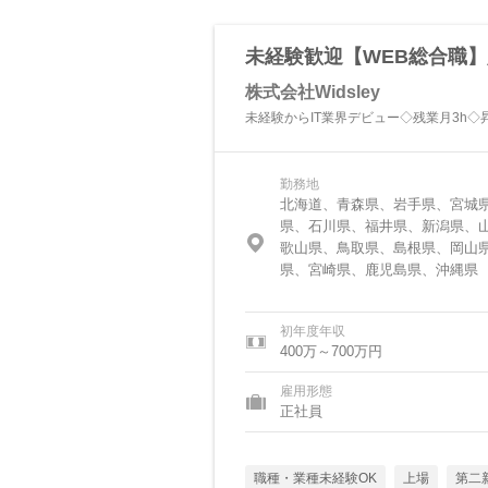
未経験歓迎【WEB総合職】
株式会社Widsley
未経験からIT業界デビュー◇残業月3h◇昇
勤務地
北海道、青森県、岩手県、宮城
県、石川県、福井県、新潟県、
歌山県、鳥取県、島根県、岡山
県、宮崎県、鹿児島県、沖縄県
初年度年収
400万～700万円
雇用形態
正社員
職種・業種未経験OK
上場
第二