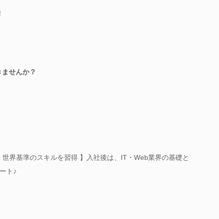
！
きませんか？
＋ 世界基準のスキルを習得 】入社後は、IT・Web業界の基礎と
ート♪