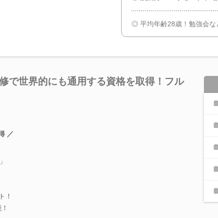
◎ 平均年齢28歳！勉強会
研修で世界的にも通用する資格を取得！フル
得 ／
」
ト！
能！