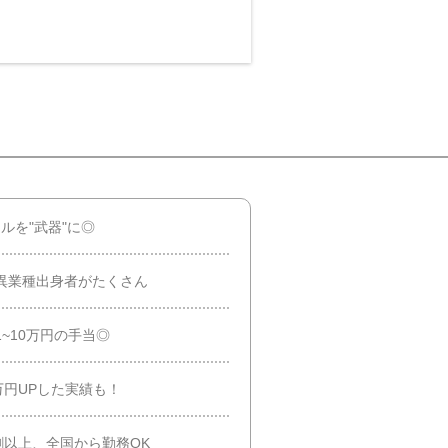
キルを"武器"に◎
異業種出身者がたくさん
~10万円の手当◎
万円UPした実績も！
割以上、全国から勤務OK