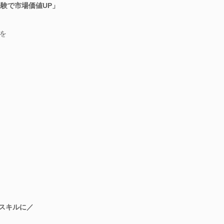
経験で市場価値UP」
を
るスキルに／