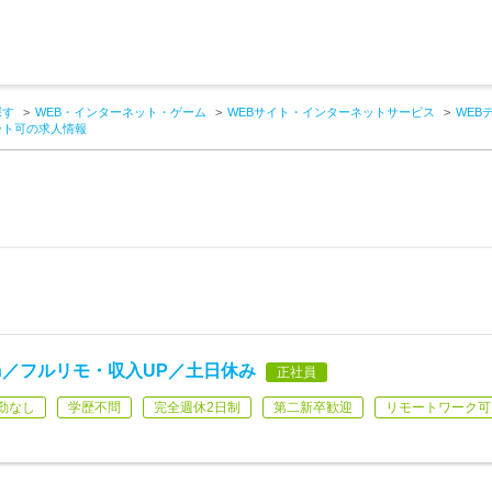
探す
WEB・インターネット・ゲーム
WEBサイト・インターネットサービス
WEB
ート可の求人情報
h／フルリモ・収入UP／土日休み
正社員
勤なし
学歴不問
完全週休2日制
第二新卒歓迎
リモートワーク可