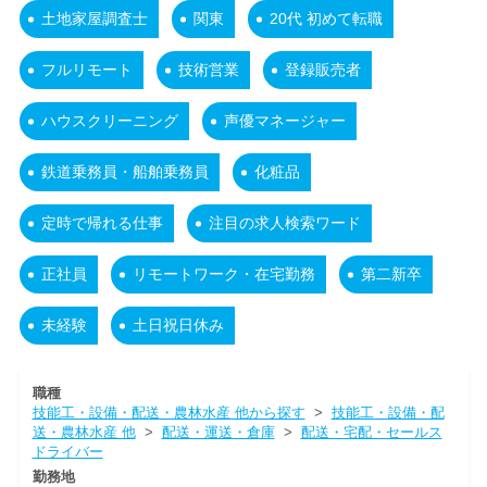
土地家屋調査士
関東
20代 初めて転職
フルリモート
技術営業
登録販売者
ハウスクリーニング
声優マネージャー
鉄道乗務員・船舶乗務員
化粧品
定時で帰れる仕事
注目の求人検索ワード
正社員
リモートワーク・在宅勤務
第二新卒
未経験
土日祝日休み
職種
技能工・設備・配送・農林水産 他から探す
>
技能工・設備・配
送・農林水産 他
>
配送・運送・倉庫
>
配送・宅配・セールス
ドライバー
勤務地