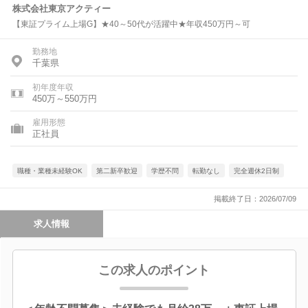
株式会社東京アクティー
【東証プライム上場G】★40～50代が活躍中★年収450万円～可
勤務地
千葉県
初年度年収
450万～550万円
雇用形態
正社員
職種・業種未経験OK
第二新卒歓迎
学歴不問
転勤なし
完全週休2日制
掲載終了日：2026/07/09
求人情報
この求人のポイント