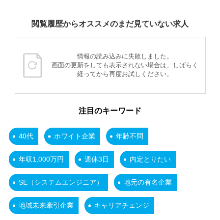
閲覧履歴からオススメのまだ見ていない求人
情報の読み込みに失敗しました。
画面の更新をしても表示されない場合は、しばらく
経ってから再度お試しください。
注目のキーワード
40代
ホワイト企業
年齢不問
年収1,000万円
週休3日
内定とりたい
SE（システムエンジニア）
地元の有名企業
地域未来牽引企業
キャリアチェンジ