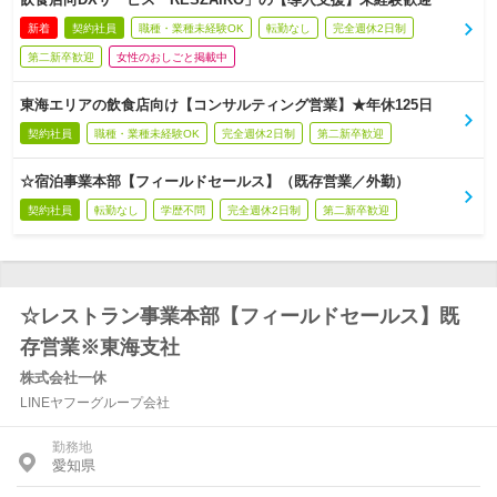
新着
契約社員
職種・業種未経験OK
転勤なし
完全週休2日制
第二新卒歓迎
女性のおしごと掲載中
東海エリアの飲食店向け【コンサルティング営業】★年休125日
契約社員
職種・業種未経験OK
完全週休2日制
第二新卒歓迎
☆宿泊事業本部【フィールドセールス】（既存営業／外勤）
契約社員
転勤なし
学歴不問
完全週休2日制
第二新卒歓迎
☆レストラン事業本部【フィールドセールス】既
存営業※東海支社
株式会社一休
LINEヤフーグループ会社
勤務地
愛知県