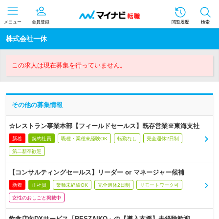
メニュー
会員登録
閲覧履歴
検索
株式会社一休
この求人は現在募集を行っていません。
その他の募集情報
☆レストラン事業本部【フィールドセールス】既存営業※東海支社
新着
契約社員
職種・業種未経験OK
転勤なし
完全週休2日制
第二新卒歓迎
【コンサルティングセールス】リーダー or マネージャー候補
新着
正社員
業種未経験OK
完全週休2日制
リモートワーク可
女性のおしごと掲載中
飲食店向DXサービス「RESZAIKO」の【導入支援】未経験歓迎