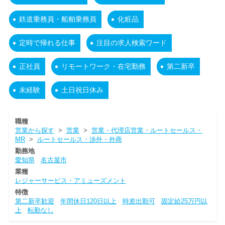
鉄道乗務員・船舶乗務員
化粧品
定時で帰れる仕事
注目の求人検索ワード
正社員
リモートワーク・在宅勤務
第二新卒
未経験
土日祝日休み
職種
営業から探す
>
営業
>
営業・代理店営業・ルートセールス・
MR
>
ルートセールス・渉外・外商
勤務地
愛知県
名古屋市
業種
レジャーサービス・アミューズメント
特徴
第二新卒歓迎
年間休日120日以上
時差出勤可
固定給25万円以
上
転勤なし