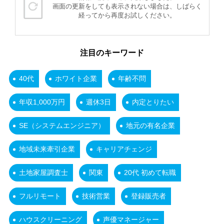
画面の更新をしても表示されない場合は、しばらく
経ってから再度お試しください。
注目のキーワード
40代
ホワイト企業
年齢不問
年収1,000万円
週休3日
内定とりたい
SE（システムエンジニア）
地元の有名企業
地域未来牽引企業
キャリアチェンジ
土地家屋調査士
関東
20代 初めて転職
フルリモート
技術営業
登録販売者
ハウスクリーニング
声優マネージャー