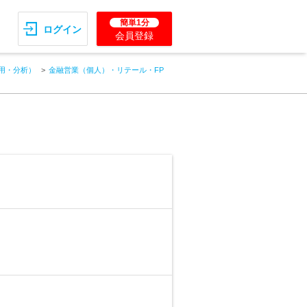
簡単1分
ログイン
会員登録
用・分析）
金融営業（個人）・リテール・FP