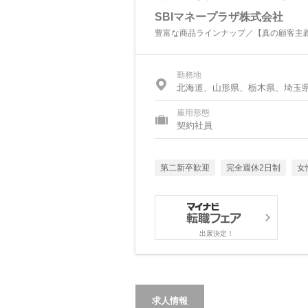
SBIマネープラザ株式会社
豊富な商品ラインナップ／【真の顧客主
勤務地
北海道、山形県、栃木県、埼玉
雇用形態
契約社員
第二新卒歓迎
完全週休2日制
女
出展決定！
求人情報