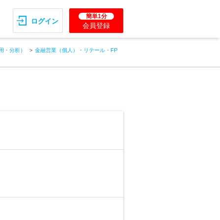
簡単1分
ログイン
会員登録
用・分析）
金融営業（個人）・リテール・FP