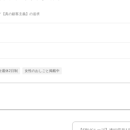
／【真の顧客主義】の追求
全週休2日制
女性のおしごと掲載中
【SBIグループ】連結収益1兆