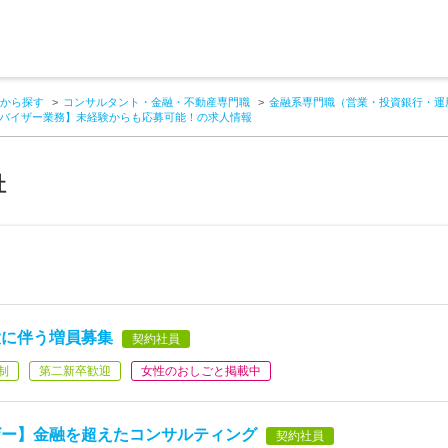
から探す
コンサルタント・金融・不動産専門職
金融系専門職（営業・投資銀行・運
バイザー業務】未経験からも応募可能！の求人情報
社
大に伴う増員募集
契約社員
制
第二新卒歓迎
女性のおしごと掲載中
ザー】金融を超えたコンサルティング
契約社員