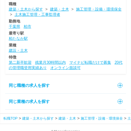
職種
建築・土木から探す
>
建築・土木
>
施工管理・設備・環境保全
>
土木施工管理・工事監理者
勤務地
千葉県
柏市
最寄り駅
柏たなか駅
業種
建設・土木
特徴
第二新卒歓迎
残業月30時間以内
マイナビ転職だけで募集
20代
の管理職登用実績あり
オンライン面談可
同じ職種の求人を探す
同じ業種の求人を探す
転職TOP
建築・土木から探す
建築・土木
施工管理・設備・環境保全
土