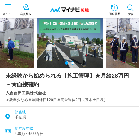
メニュー
会員登録
閲覧履歴
検索
未経験から始められる【施工管理】★月給28万円
～★面接確約
入吉吉田工業株式会社
＃残業少なめ＃年間休日120日＃完全週休2日（基本土日祝）
勤務地
千葉県
初年度年収
400万～600万円