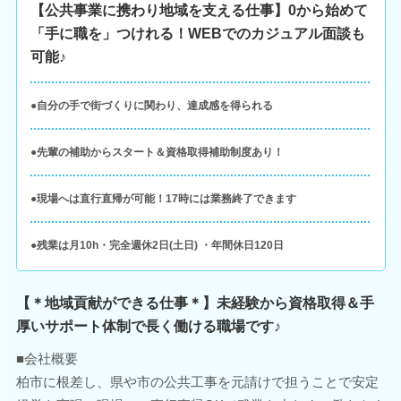
【公共事業に携わり地域を支える仕事】0から始めて
「手に職を」つけれる！WEBでのカジュアル面談も
可能♪
●自分の手で街づくりに関わり、達成感を得られる
●先輩の補助からスタート＆資格取得補助制度あり！
●現場へは直行直帰が可能！17時には業務終了できます
●残業は月10h・完全週休2日(土日) ・年間休日120日
【＊地域貢献ができる仕事＊】未経験から資格取得＆手
厚いサポート体制で長く働ける職場です♪
■会社概要
柏市に根差し、県や市の公共工事を元請けで担うことで安定