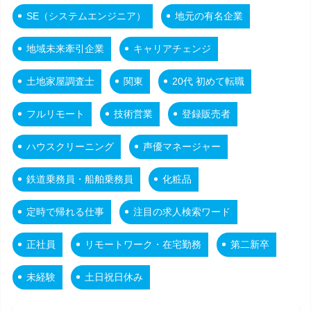
SE（システムエンジニア）
地元の有名企業
地域未来牽引企業
キャリアチェンジ
土地家屋調査士
関東
20代 初めて転職
フルリモート
技術営業
登録販売者
ハウスクリーニング
声優マネージャー
鉄道乗務員・船舶乗務員
化粧品
定時で帰れる仕事
注目の求人検索ワード
正社員
リモートワーク・在宅勤務
第二新卒
未経験
土日祝日休み