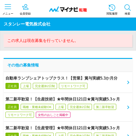
メニュー
会員登録
閲覧履歴
検索
スタンレー電気株式会社
この求人は現在募集を行っていません。
その他の募集情報
自動車ランプシェアトップクラス！【営業】賞与実績5.3か月分
正社員
上場
完全週休2日制
リモートワーク可
第二新卒歓迎！【生産技術】★年間休日121日★賞与実績5.3ヶ月
正社員
職種・業種未経験OK
上場
完全週休2日制
第二新卒歓迎
リモートワーク可
女性のおしごと掲載中
第二新卒歓迎！【生産管理】★年間休日121日★賞与実績5.3ヶ月
正社員
職種・業種未経験OK
上場
完全週休2日制
第二新卒歓迎