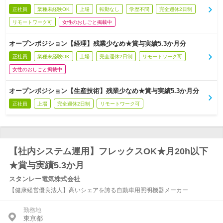
正社員
業種未経験OK
上場
転勤なし
学歴不問
完全週休2日制
リモートワーク可
女性のおしごと掲載中
オープンポジション【経理】残業少なめ★賞与実績5.3か月分
正社員
業種未経験OK
上場
完全週休2日制
リモートワーク可
女性のおしごと掲載中
オープンポジション【生産技術】残業少なめ★賞与実績5.3か月分
正社員
上場
完全週休2日制
リモートワーク可
【社内システム運用】フレックスOK★月20h以下
★賞与実績5.3か月
スタンレー電気株式会社
【健康経営優良法人】高いシェアを誇る自動車用照明機器メーカー
勤務地
東京都