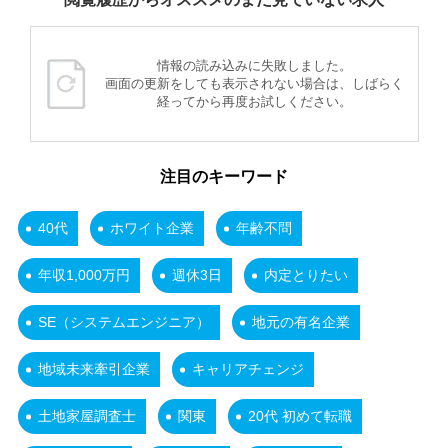
情報の読み込みに失敗しました。
画面の更新をしても表示されない場合は、しばらく
経ってから再度お試しください。
注目のキーワード
40代
ホワイト企業
年齢不問
年収1,000万円
週休3日
内定とりたい
SE（システムエンジニア）
地元の有名企業
地域未来牽引企業
キャリアチェンジ
土地家屋調査士
関東
20代 初めて転職