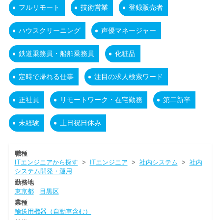
フルリモート
技術営業
登録販売者
ハウスクリーニング
声優マネージャー
鉄道乗務員・船舶乗務員
化粧品
定時で帰れる仕事
注目の求人検索ワード
正社員
リモートワーク・在宅勤務
第二新卒
未経験
土日祝日休み
職種
ITエンジニアから探す
>
ITエンジニア
>
社内システム
>
社内
システム開発・運用
勤務地
東京都
目黒区
業種
輸送用機器（自動車含む）