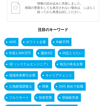
情報の読み込みに失敗しました。
画面の更新をしても表示されない場合は、しばらく
経ってから再度お試しください。
注目のキーワード
40代
ホワイト企業
年齢不問
年収1,000万円
週休3日
内定とりたい
SE（システムエンジニア）
地元の有名企業
地域未来牽引企業
キャリアチェンジ
土地家屋調査士
関東
20代 初めて転職
フルリモート
技術営業
登録販売者