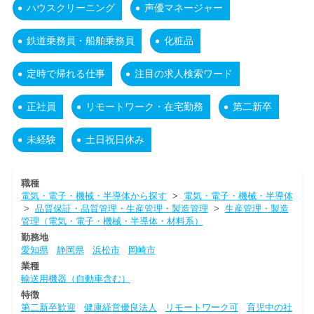
ハウスクリーニング
声優マネージャー
鉄道乗務員・船舶乗務員
化粧品
定時で帰れる仕事
注目の求人検索ワード
正社員
リモートワーク・在宅勤務
第二新卒
未経験
土日祝日休み
職種
電気・電子・機械・半導体から探す
>
電気・電子・機械・半導体
>
品質保証・品質管理・生産管理・製造管理
>
生産管理・製造
管理（電気・電子・機械・半導体・材料系）
勤務地
愛知県
静岡県
浜松市
岡崎市
業種
輸送用機器（自動車含む）
特徴
第二新卒歓迎
健康経営優良法人
リモートワーク可
育児中の社