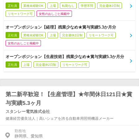
正社員
業種未経験OK
上場
転勤なし
学歴不問
完全週休2日制
リモートワーク可
女性のおしごと掲載中
オープンポジション【経理】残業少なめ★賞与実績5.3か月分
正社員
業種未経験OK
上場
完全週休2日制
リモートワーク可
女性のおしごと掲載中
オープンポジション【生産技術】残業少なめ★賞与実績5.3か月分
正社員
上場
完全週休2日制
リモートワーク可
第二新卒歓迎！【生産管理】★年間休日121日★賞
与実績5.3ヶ月
スタンレー電気株式会社
健康経営優良法人｜高いシェアを誇る自動車用照明機器メーカー
勤務地
静岡県、愛知県