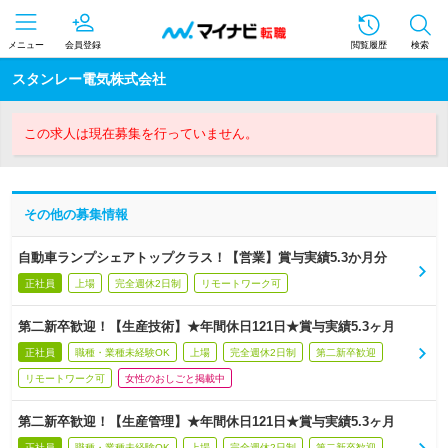
メニュー
会員登録
閲覧履歴
検索
スタンレー電気株式会社
この求人は現在募集を行っていません。
その他の募集情報
自動車ランプシェアトップクラス！【営業】賞与実績5.3か月分
正社員
上場
完全週休2日制
リモートワーク可
第二新卒歓迎！【生産技術】★年間休日121日★賞与実績5.3ヶ月
正社員
職種・業種未経験OK
上場
完全週休2日制
第二新卒歓迎
リモートワーク可
女性のおしごと掲載中
第二新卒歓迎！【生産管理】★年間休日121日★賞与実績5.3ヶ月
正社員
職種・業種未経験OK
上場
完全週休2日制
第二新卒歓迎