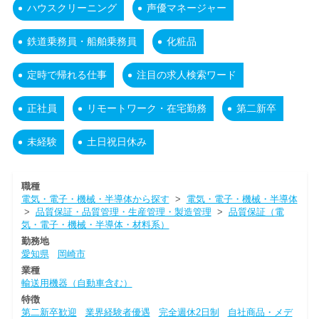
ハウスクリーニング
声優マネージャー
鉄道乗務員・船舶乗務員
化粧品
定時で帰れる仕事
注目の求人検索ワード
正社員
リモートワーク・在宅勤務
第二新卒
未経験
土日祝日休み
職種
電気・電子・機械・半導体から探す
>
電気・電子・機械・半導体
>
品質保証・品質管理・生産管理・製造管理
>
品質保証（電
気・電子・機械・半導体・材料系）
勤務地
愛知県
岡崎市
業種
輸送用機器（自動車含む）
特徴
第二新卒歓迎
業界経験者優遇
完全週休2日制
自社商品・メデ