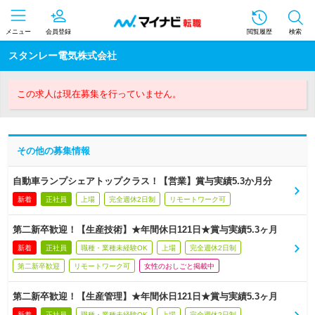
メニュー
会員登録
閲覧履歴
検索
スタンレー電気株式会社
この求人は現在募集を行っていません。
その他の募集情報
自動車ランプシェアトップクラス！【営業】賞与実績5.3か月分
新着
正社員
上場
完全週休2日制
リモートワーク可
第二新卒歓迎！【生産技術】★年間休日121日★賞与実績5.3ヶ月
新着
正社員
職種・業種未経験OK
上場
完全週休2日制
第二新卒歓迎
リモートワーク可
女性のおしごと掲載中
第二新卒歓迎！【生産管理】★年間休日121日★賞与実績5.3ヶ月
新着
正社員
職種・業種未経験OK
上場
完全週休2日制