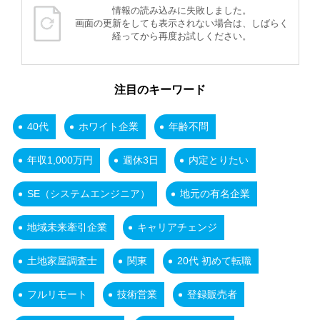
情報の読み込みに失敗しました。
画面の更新をしても表示されない場合は、しばらく
経ってから再度お試しください。
注目のキーワード
40代
ホワイト企業
年齢不問
年収1,000万円
週休3日
内定とりたい
SE（システムエンジニア）
地元の有名企業
地域未来牽引企業
キャリアチェンジ
土地家屋調査士
関東
20代 初めて転職
フルリモート
技術営業
登録販売者