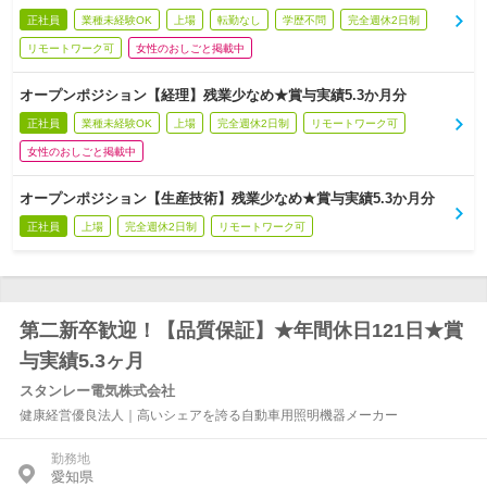
正社員
業種未経験OK
上場
転勤なし
学歴不問
完全週休2日制
リモートワーク可
女性のおしごと掲載中
オープンポジション【経理】残業少なめ★賞与実績5.3か月分
正社員
業種未経験OK
上場
完全週休2日制
リモートワーク可
女性のおしごと掲載中
オープンポジション【生産技術】残業少なめ★賞与実績5.3か月分
正社員
上場
完全週休2日制
リモートワーク可
第二新卒歓迎！【品質保証】★年間休日121日★賞
与実績5.3ヶ月
スタンレー電気株式会社
健康経営優良法人｜高いシェアを誇る自動車用照明機器メーカー
勤務地
愛知県