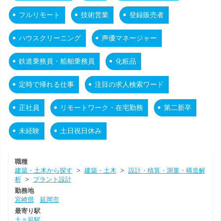
フルリモート
技術営業
登録販売者
ハウスクリーニング
声優マネージャー
鉄道乗務員・船舶乗務員
化粧品
定時で帰れる仕事
注目の求人検索ワード
正社員
リモートワーク・在宅勤務
第二新卒
未経験
土日祝日休み
職種
建築・土木から探す
>
建築・土木
>
設計・積算・測量・構造解
析
>
プラント設計
勤務地
宮崎県
延岡市
最寄り駅
土々呂駅