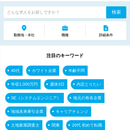
検索
どんな求人をお探しですか？
勤務地・本社
職種
詳細条件
注目のキーワード
40代
ホワイト企業
年齢不問
年収1,000万円
週休3日
内定とりたい
SE（システムエンジニア）
地元の有名企業
地域未来牽引企業
キャリアチェンジ
土地家屋調査士
関東
20代 初めて転職