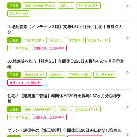
正社員
職種・業種未経験OK
転勤なし
完全週休2日制
第二新卒歓迎
工場配管等【メンテナンス職】賞与4.67ヶ月分／住宅手当有◎大
分
正社員
業種未経験OK
転勤なし
学歴不問
完全週休2日制
第二新卒歓迎
女性のおしごと掲載中
DX推進等を担う【社内SE】年間休日120日★賞与4.67ヶ月分◎宮
崎
正社員
業種未経験OK
転勤なし
完全週休2日制
第二新卒歓迎
女性のおしごと掲載中
住宅の【建築施工管理】年間休日120日★賞与4.67ヶ月分◎神奈
川
正社員
職種・業種未経験OK
転勤なし
完全週休2日制
第二新卒歓迎
女性のおしごと掲載中
プラント設備等の【施工管理】年間休日120日★転勤なし◎東京