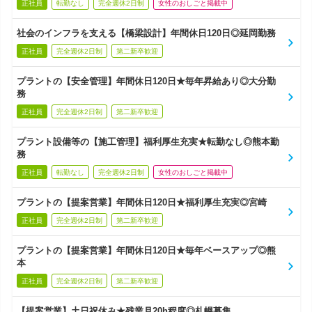
正社員
転勤なし
完全週休2日制
女性のおしごと掲載中
社会のインフラを支える【橋梁設計】年間休日120日◎延岡勤務
正社員
完全週休2日制
第二新卒歓迎
プラントの【安全管理】年間休日120日★毎年昇給あり◎大分勤
務
正社員
完全週休2日制
第二新卒歓迎
プラント設備等の【施工管理】福利厚生充実★転勤なし◎熊本勤
務
正社員
転勤なし
完全週休2日制
女性のおしごと掲載中
プラントの【提案営業】年間休日120日★福利厚生充実◎宮崎
正社員
完全週休2日制
第二新卒歓迎
プラントの【提案営業】年間休日120日★毎年ベースアップ◎熊
本
正社員
完全週休2日制
第二新卒歓迎
【提案営業】土日祝休み★残業月20h程度◎札幌募集