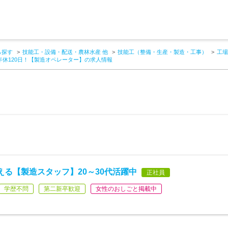
ら探す
技能工・設備・配送・農林水産 他
技能工（整備・生産・製造・工事）
工場
年休120日！【製造オペレーター】の求人情報
える【製造スタッフ】20～30代活躍中
正社員
学歴不問
第二新卒歓迎
女性のおしごと掲載中