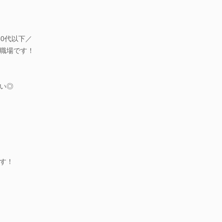
0代以下／
職場です！
い◎
す！