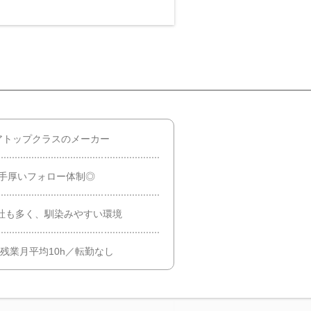
アトップクラスのメーカー
の手厚いフォロー体制◎
入社も多く、馴染みやすい環境
残業月平均10h／転勤なし