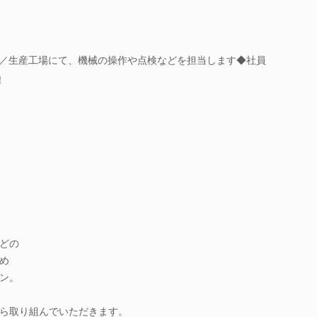
！／生産工場にて、機械の操作や点検などを担当します◆社員
！
どの
め
ン。
ら取り組んでいただきます。