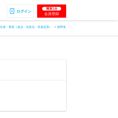
簡単1分
ログイン
会員登録
生産・製造（食品・化粧品・医薬品系）
築野食