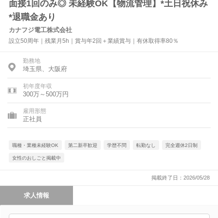
面接1回のみ◎ 未経験OK【物流管理】*土日祝休み
*退職金あり
カナフジ電工株式会社
設立50周年｜残業月5h｜賞与年2回＋業績賞与｜有休取得率80％
勤務地
埼玉県、大阪府
初年度年収
300万～500万円
雇用形態
正社員
職種・業種未経験OK
第二新卒歓迎
学歴不問
転勤なし
完全週休2日制
女性のおしごと掲載中
掲載終了日：2026/05/28
求人情報