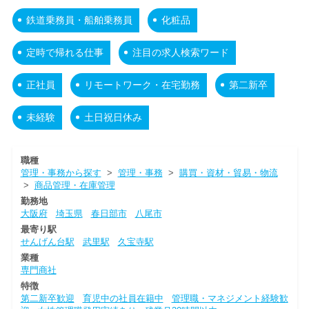
鉄道乗務員・船舶乗務員
化粧品
定時で帰れる仕事
注目の求人検索ワード
正社員
リモートワーク・在宅勤務
第二新卒
未経験
土日祝日休み
職種
管理・事務から探す
>
管理・事務
>
購買・資材・貿易・物流
>
商品管理・在庫管理
勤務地
大阪府
埼玉県
春日部市
八尾市
最寄り駅
せんげん台駅
武里駅
久宝寺駅
業種
専門商社
特徴
第二新卒歓迎
育児中の社員在籍中
管理職・マネジメント経験歓