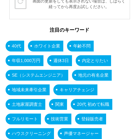
画面の更新をしても表示されない場合は、しばらく
経ってから再度お試しください。
注目のキーワード
40代
ホワイト企業
年齢不問
年収1,000万円
週休3日
内定とりたい
SE（システムエンジニア）
地元の有名企業
地域未来牽引企業
キャリアチェンジ
土地家屋調査士
関東
20代 初めて転職
フルリモート
技術営業
登録販売者
ハウスクリーニング
声優マネージャー