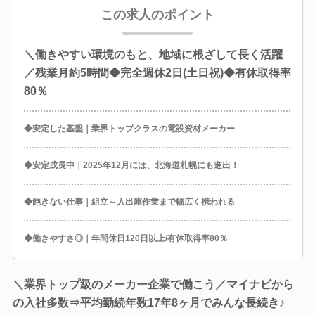
この求人のポイント
＼働きやすい環境のもと、地域に根ざして長く活躍
／残業月約5時間◆完全週休2日(土日祝)◆有休取得率
80％
◆安定した基盤｜業界トップクラスの電設資材メーカー
◆安定成長中｜2025年12月には、北海道札幌にも進出！
◆飽きない仕事｜組立～入出庫作業まで幅広く携われる
◆働きやすさ◎｜年間休日120日以上/有休取得率80％
＼業界トップ級のメーカー企業で働こう／マイナビから
の入社多数⇒平均勤続年数17年8ヶ月でみんな長続き♪