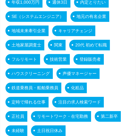
年収1,000万円
週休3日
内定とりたい
SE（システムエンジニア）
地元の有名企業
地域未来牽引企業
キャリアチェンジ
土地家屋調査士
関東
20代 初めて転職
フルリモート
技術営業
登録販売者
ハウスクリーニング
声優マネージャー
鉄道乗務員・船舶乗務員
化粧品
定時で帰れる仕事
注目の求人検索ワード
正社員
リモートワーク・在宅勤務
第二新卒
未経験
土日祝日休み