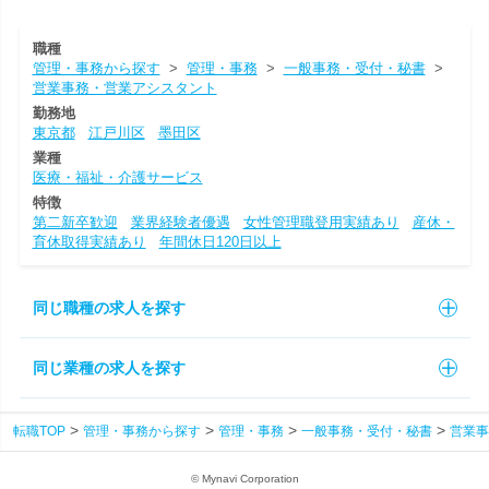
職種
管理・事務から探す
>
管理・事務
>
一般事務・受付・秘書
>
営業事務・営業アシスタント
勤務地
東京都
江戸川区
墨田区
業種
医療・福祉・介護サービス
特徴
第二新卒歓迎
業界経験者優遇
女性管理職登用実績あり
産休・
育休取得実績あり
年間休日120日以上
同じ職種の求人を探す
同じ業種の求人を探す
転職TOP
管理・事務から探す
管理・事務
一般事務・受付・秘書
営業事
© Mynavi Corporation