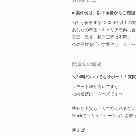
具体的には
■ 案件例は、以下画像からご確
当社が保有する12,000件以上の
あなたの希望・キャリア志向に合
言語・業界・担当工程は不問。
今の経験を活かす案件も、ステッ
配属先の編成
＼24時間いつでもサポート！質
リモート率が高いですが、
社内連携はスムーズです☆
些細な不安も一人で抱え込まない
Slackでコミュニケーションを
例えば