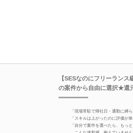
【SESなのにフリーランス級
の案件から自由に選択★還元
「現場常駐で帰社日・通勤に縛ら
「スキルは上がったのに評価が単
「自分で案件を選べたら、もっと
…こんな違和感、抱えていません