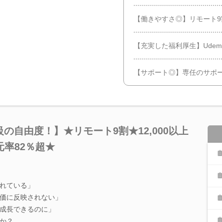
【働きやすさ◎】リモート9割
【充実した福利厚生】Ude
【サポート◎】専任のサポ
の自由度！】★リモート9割★12,000以上
率82％超★
れている」
価に反映されない」
成長できるのに」
か？