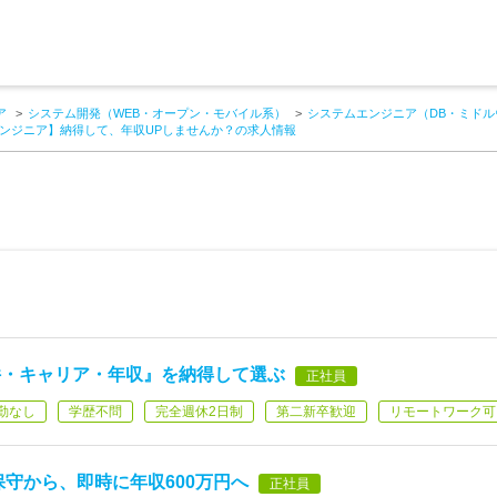
ア
システム開発（WEB・オープン・モバイル系）
システムエンジニア（DB・ミドル
ンジニア】納得して、年収UPしませんか？の求人情報
件・キャリア・年収』を納得して選ぶ
正社員
勤なし
学歴不問
完全週休2日制
第二新卒歓迎
リモートワーク可
保守から、即時に年収600万円へ
正社員