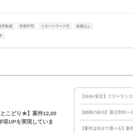
新卒歓迎
学歴不問
リモートワーク可
転勤なし
中
【自由×安定】フリーランス
【納得の給与】還元率82～1
こどり★】案件12,00
年収UPを実現していま
【案件は自分で選べる】案件数