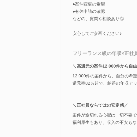
●案件変更の希望
●有休申請の確認
などの、質問や相談あり◎
安心してご参画ください♪
フリーランス級の年収×正社
＼高還元の案件12,000件から自
12,000件の案件から、自分の
還元率82％超で、納得の年収ア
＼正社員ならではの安定感／
案件が途切れる心配は一切不要で
福利厚生もあり、収入の不安もな