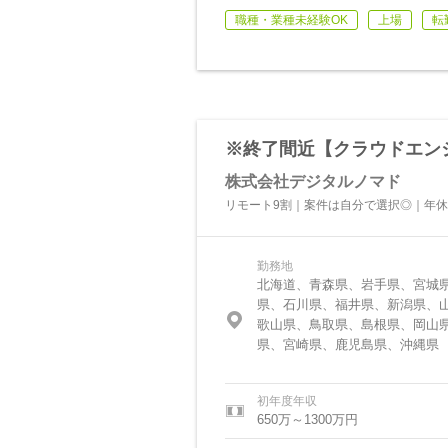
職種・業種未経験OK
上場
転
※終了間近【クラウドエン
株式会社デジタルノマド
リモート9割｜案件は自分で選択◎｜年休1
勤務地
北海道、青森県、岩手県、宮城
県、石川県、福井県、新潟県、
歌山県、鳥取県、島根県、岡山
県、宮崎県、鹿児島県、沖縄県
初年度年収
650万～1300万円