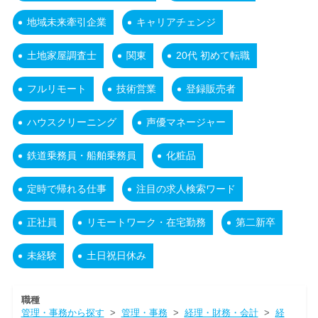
地域未来牽引企業
キャリアチェンジ
土地家屋調査士
関東
20代 初めて転職
フルリモート
技術営業
登録販売者
ハウスクリーニング
声優マネージャー
鉄道乗務員・船舶乗務員
化粧品
定時で帰れる仕事
注目の求人検索ワード
正社員
リモートワーク・在宅勤務
第二新卒
未経験
土日祝日休み
職種
管理・事務から探す
>
管理・事務
>
経理・財務・会計
>
経