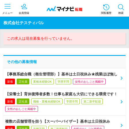
メニュー
会員登録
閲覧履歴
検索
株式会社テスティパル
この求人は現在募集を行っていません。
その他の募集情報
【事務系総合職（衛生管理部）】基本は土日祝休み★残業ほぼ無し
新着
正社員
業種未経験OK
学歴不問
女性のおしごと掲載中
【栄養士】育休復帰者多数！仕事も家庭も大切にできる環境です！
新着
正社員
職種・業種未経験OK
学歴不問
第二新卒歓迎
女性のおしごと掲載中
複数の店舗管理を担う【スーパーバイザー】基本は土日祝休み
新着
正社員
学歴不問
第二新卒歓迎
女性のおしごと掲載中