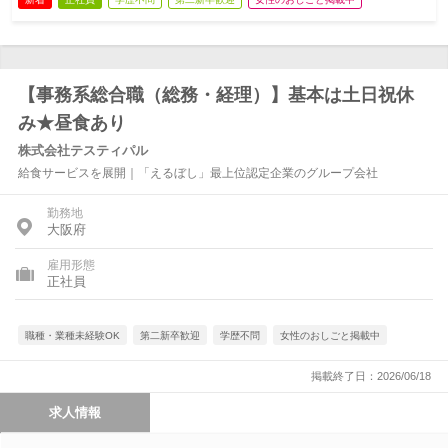
【事務系総合職（総務・経理）】基本は土日祝休
み★昼食あり
株式会社テスティパル
給食サービスを展開｜「えるぼし」最上位認定企業のグループ会社
勤務地
大阪府
雇用形態
正社員
職種・業種未経験OK
第二新卒歓迎
学歴不問
女性のおしごと掲載中
掲載終了日：2026/06/18
求人情報