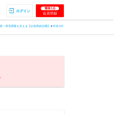
簡単1分
ログイン
会員登録
迎！研究調査を支える【企画系総合職】★年休120
。