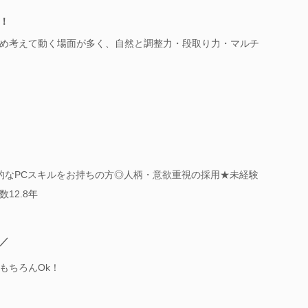
！
め考えて動く場面が多く、自然と調整力・段取り力・マルチ
的なPCスキルをお持ちの方◎人柄・意欲重視の採用★未経験
12.8年
／
もちろんOk！