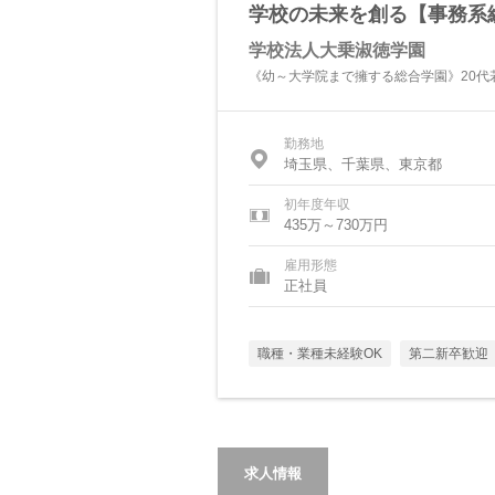
学校の未来を創る【事務系総
学校法人大乗淑徳学園
《幼～大学院まで擁する総合学園》20代
勤務地
埼玉県、千葉県、東京都
初年度年収
435万～730万円
雇用形態
正社員
職種・業種未経験OK
第二新卒歓迎
求人情報