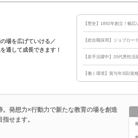
【歴史】1892年創立！幅
【総合職採用】ジョブロー
躍の場を広げていける／
域を通して成長できます！
【若手活躍中】20代男性活
【働く環境】賞与年3回/資
跡。発想力×行動力で新たな教育の場を創造
目指せます。