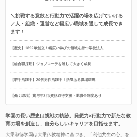
＼挑戦する意欲と行動力で活躍の場を広げていける
／人・組織・運営など幅広い職域を通して成長でき
ます！
【歴史】1892年創立！幅広い学びの領域を持つ学校法人
【総合職採用】ジョブローテを通して大きく成長
【若手活躍中】20代男性活躍中！活気ある職場環境
【働く環境】賞与年3回/資格取得支援・退職金制度あり
学園の長い歴史は挑戦の軌跡。発想力×行動力で新たな教
育の場を創造し、自分らしいキャリアを目指せます。
大乗淑徳学園は大乗仏教精神に基づき、「利他共生の心」を