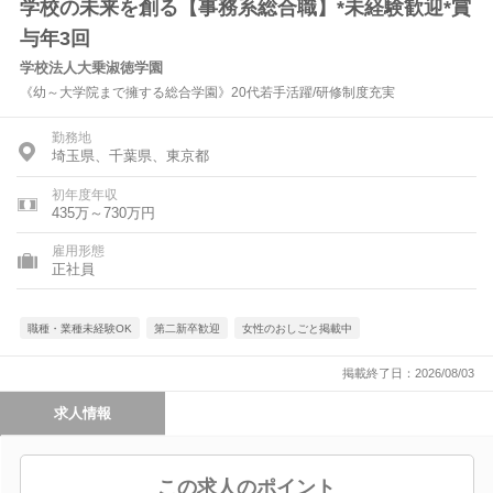
学校の未来を創る【事務系総合職】*未経験歓迎*賞
与年3回
学校法人大乗淑徳学園
《幼～大学院まで擁する総合学園》20代若手活躍/研修制度充実
勤務地
埼玉県、千葉県、東京都
初年度年収
435万～730万円
雇用形態
正社員
職種・業種未経験OK
第二新卒歓迎
女性のおしごと掲載中
掲載終了日：2026/08/03
求人情報
この求人のポイント