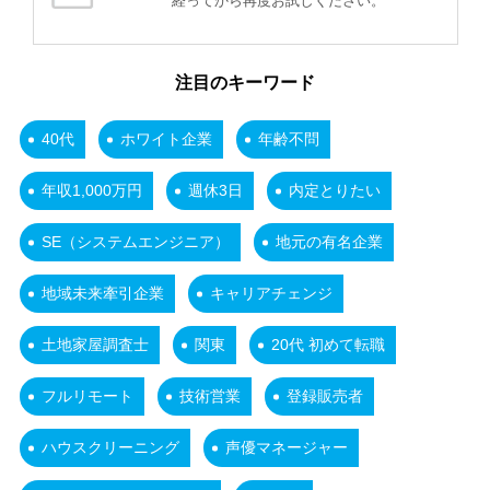
経ってから再度お試しください。
注目のキーワード
40代
ホワイト企業
年齢不問
年収1,000万円
週休3日
内定とりたい
SE（システムエンジニア）
地元の有名企業
地域未来牽引企業
キャリアチェンジ
土地家屋調査士
関東
20代 初めて転職
フルリモート
技術営業
登録販売者
ハウスクリーニング
声優マネージャー