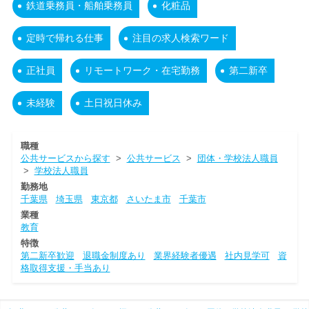
鉄道乗務員・船舶乗務員
化粧品
定時で帰れる仕事
注目の求人検索ワード
正社員
リモートワーク・在宅勤務
第二新卒
未経験
土日祝日休み
職種
公共サービスから探す
>
公共サービス
>
団体・学校法人職員
>
学校法人職員
勤務地
千葉県
埼玉県
東京都
さいたま市
千葉市
業種
教育
特徴
第二新卒歓迎
退職金制度あり
業界経験者優遇
社内見学可
資
格取得支援・手当あり