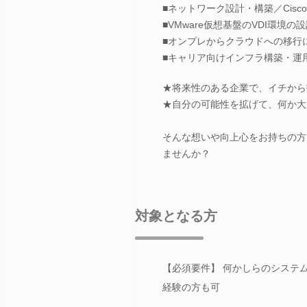
■ネットワーク設計・構築／Cisco、For
■VMware仮想基盤のVDI環境の設計・構
■オンプレからクラウドへの移行に伴う
■キャリア向けインフラ構築・運用・保守
★将来性のある企業で、イチから
★自分の可能性を拡げて、何か大
そんな想いや向上心をお持ちの方
ませんか？
対象となる方
【必須要件】 何かしらのシステ
経験の方も可