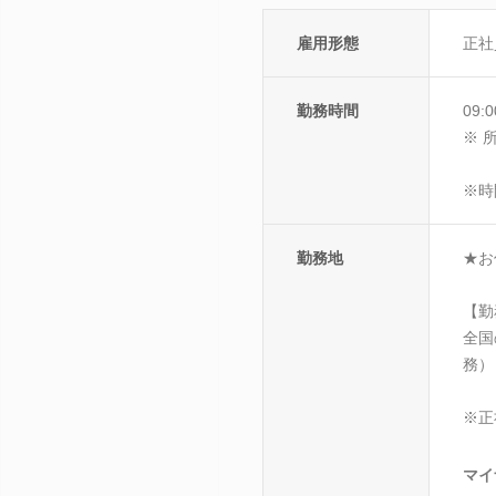
雇用形態
正社
勤務時間
09:
※ 
※時
勤務地
★お
【勤
全国
務）
※正
マイ