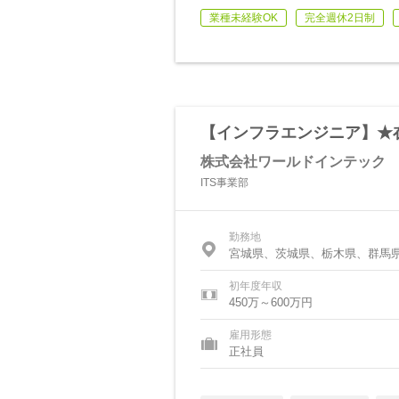
業種未経験OK
完全週休2日制
【インフラエンジニア】★
株式会社ワールドインテック
ITS事業部
勤務地
宮城県、茨城県、栃木県、群馬
初年度年収
450万～600万円
雇用形態
正社員