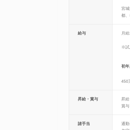
宮城
都、
給与
月給
※試
初年
45
昇給・賞与
昇給
賞与
諸手当
通勤