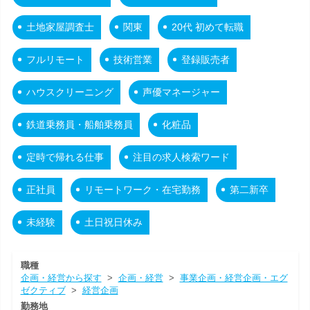
土地家屋調査士
関東
20代 初めて転職
フルリモート
技術営業
登録販売者
ハウスクリーニング
声優マネージャー
鉄道乗務員・船舶乗務員
化粧品
定時で帰れる仕事
注目の求人検索ワード
正社員
リモートワーク・在宅勤務
第二新卒
未経験
土日祝日休み
職種
企画・経営から探す
>
企画・経営
>
事業企画・経営企画・エグ
ゼクティブ
>
経営企画
勤務地