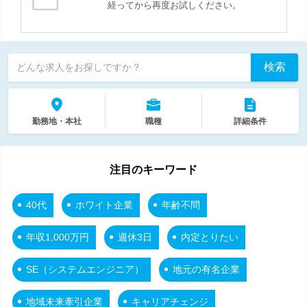
経ってから再度お試しください。
検索
どんな求人をお探しですか？
勤務地・本社
職種
詳細条件
注目のキーワード
40代
ホワイト企業
年齢不問
年収1,000万円
週休3日
内定とりたい
SE（システムエンジニア）
地元の有名企業
地域未来牽引企業
キャリアチェンジ