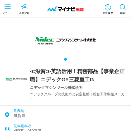
メニュー
会員登録
閲覧履歴
検索
≪滋賀≫英語活用！精密部品【事業企画
職】ニデックG×三菱重工G
ニデックマシンツール株式会社
ニデックグループの技術力と安定基盤｜総合工作機械メーカ
ー
勤務地
滋賀県
初年度年収
480万～950万円