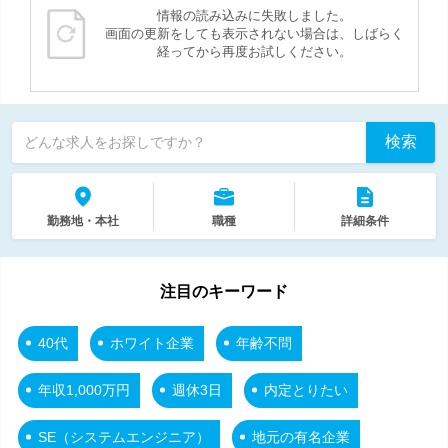
情報の読み込みに失敗しました。
画面の更新をしても表示されない場合は、しばらく
経ってから再度お試しください。
検索
どんな求人をお探しですか？
勤務地・本社
職種
詳細条件
注目のキーワード
40代
ホワイト企業
年齢不問
年収1,000万円
週休3日
内定とりたい
SE（システムエンジニア）
地元の有名企業