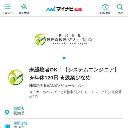
メニュー
会員登録
閲覧履歴
検索
未経験者OK！【システムエンジニア】
★年休120日 ★残業少なめ
株式会社BEANSソリューション
メーカーやベンダーと直接取引／リモートワーク可／完全週
休2日
勤務地
愛知県
雇用形態
正社員