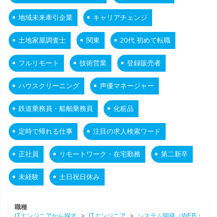
地域未来牽引企業
キャリアチェンジ
土地家屋調査士
関東
20代 初めて転職
フルリモート
技術営業
登録販売者
ハウスクリーニング
声優マネージャー
鉄道乗務員・船舶乗務員
化粧品
定時で帰れる仕事
注目の求人検索ワード
正社員
リモートワーク・在宅勤務
第二新卒
未経験
土日祝日休み
職種
ITエンジニアから探す
>
ITエンジニア
>
システム開発（WEB・