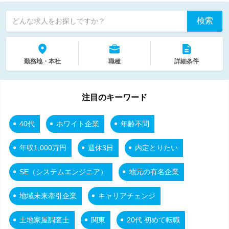
検索
どんな求人をお探しですか？
勤務地・本社
職種
詳細条件
注目のキーワード
40代
ホワイト企業
年齢不問
年収1,000万円
週休3日
内定とりたい
SE（システムエンジニア）
地元の有名企業
地域未来牽引企業
キャリアチェンジ
土地家屋調査士
関東
20代 初めて転職