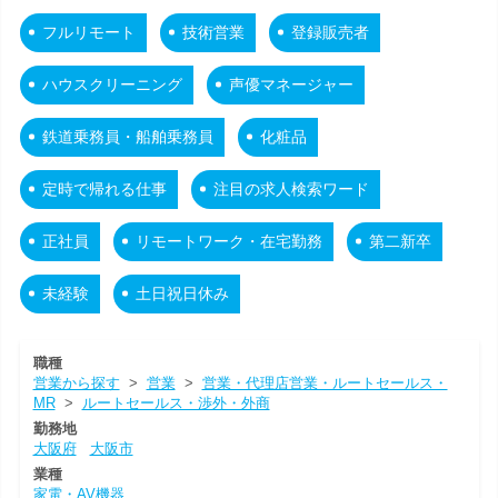
フルリモート
技術営業
登録販売者
ハウスクリーニング
声優マネージャー
鉄道乗務員・船舶乗務員
化粧品
定時で帰れる仕事
注目の求人検索ワード
正社員
リモートワーク・在宅勤務
第二新卒
未経験
土日祝日休み
職種
営業から探す
>
営業
>
営業・代理店営業・ルートセールス・
MR
>
ルートセールス・渉外・外商
勤務地
大阪府
大阪市
業種
家電・AV機器