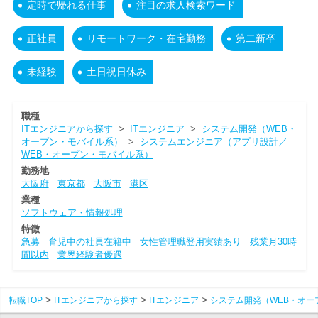
定時で帰れる仕事
注目の求人検索ワード
正社員
リモートワーク・在宅勤務
第二新卒
未経験
土日祝日休み
職種
ITエンジニアから探す
>
ITエンジニア
>
システム開発（WEB・
オープン・モバイル系）
>
システムエンジニア（アプリ設計／
WEB・オープン・モバイル系）
勤務地
大阪府
東京都
大阪市
港区
業種
ソフトウェア・情報処理
特徴
急募
育児中の社員在籍中
女性管理職登用実績あり
残業月30時
間以内
業界経験者優遇
転職TOP
ITエンジニアから探す
ITエンジニア
システム開発（WEB・オー