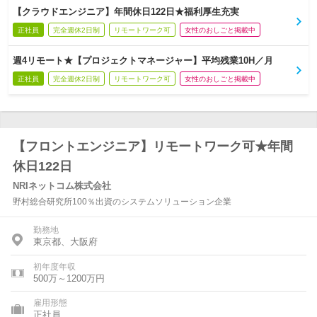
【クラウドエンジニア】年間休日122日★福利厚生充実
正社員
完全週休2日制
リモートワーク可
女性のおしごと掲載中
週4リモート★【プロジェクトマネージャー】平均残業10H／月
正社員
完全週休2日制
リモートワーク可
女性のおしごと掲載中
【フロントエンジニア】リモートワーク可★年間
休日122日
NRIネットコム株式会社
野村総合研究所100％出資のシステムソリューション企業
勤務地
東京都、大阪府
初年度年収
500万～1200万円
雇用形態
正社員