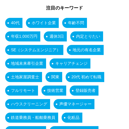
注目のキーワード
40代
ホワイト企業
年齢不問
年収1,000万円
週休3日
内定とりたい
SE（システムエンジニア）
地元の有名企業
地域未来牽引企業
キャリアチェンジ
土地家屋調査士
関東
20代 初めて転職
フルリモート
技術営業
登録販売者
ハウスクリーニング
声優マネージャー
鉄道乗務員・船舶乗務員
化粧品