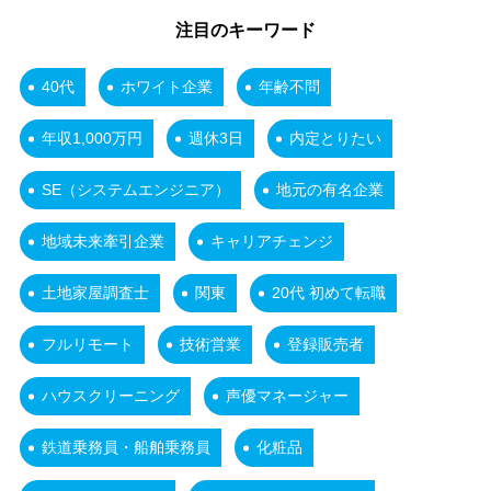
注目のキーワード
40代
ホワイト企業
年齢不問
年収1,000万円
週休3日
内定とりたい
SE（システムエンジニア）
地元の有名企業
地域未来牽引企業
キャリアチェンジ
土地家屋調査士
関東
20代 初めて転職
フルリモート
技術営業
登録販売者
ハウスクリーニング
声優マネージャー
鉄道乗務員・船舶乗務員
化粧品