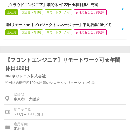
【クラウドエンジニア】年間休日122日★福利厚生充実
正社員
完全週休2日制
リモートワーク可
女性のおしごと掲載中
週4リモート★【プロジェクトマネージャー】平均残業10H／月
正社員
完全週休2日制
リモートワーク可
女性のおしごと掲載中
【フロントエンジニア】リモートワーク可★年間
休日122日
NRIネットコム株式会社
野村総合研究所100％出資のシステムソリューション企業
勤務地
東京都、大阪府
初年度年収
500万～1200万円
雇用形態
正社員