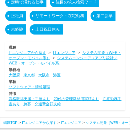
定時で帰れる仕事
注目の求人検索ワード
正社員
リモートワーク・在宅勤務
第二新卒
未経験
土日祝日休み
職種
ITエンジニアから探す
>
ITエンジニア
>
システム開発（WEB・
オープン・モバイル系）
>
システムエンジニア（アプリ設計／
WEB・オープン・モバイル系）
勤務地
大阪府
東京都
大阪市
港区
業種
ソフトウェア・情報処理
特徴
資格取得支援・手当あり
20代の管理職登用実績あり
在宅勤務手
当あり
急募
交通費全額支給
転職TOP
ITエンジニアから探す
ITエンジニア
システム開発（WEB・オー