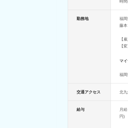
時間
勤務地
福岡
藤本
【雇
【変
マイ
福岡
交通アクセス
北九
給与
月給：
円)