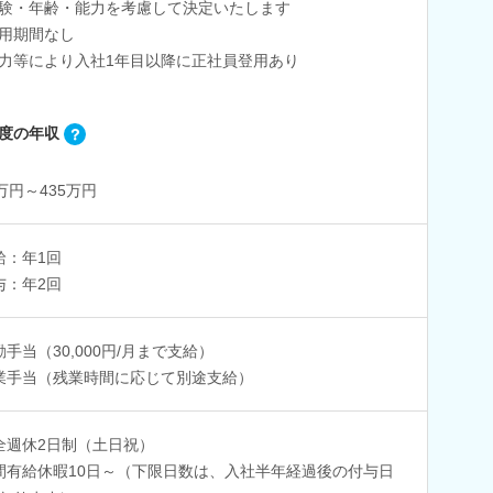
験・年齢・能力を考慮して決定いたします
用期間なし
力等により入社1年目以降に正社員登用あり
度の年収
7万円～435万円
給：年1回
与：年2回
勤手当（30,000円/月まで支給）
業手当（残業時間に応じて別途支給）
全週休2日制（土日祝）
間有給休暇10日～（下限日数は、入社半年経過後の付与日