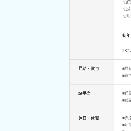
※経
※試
※能
初年
28
昇給・賞与
■昇
■賞
諸手当
■通
■残
休日・休暇
■完
■年