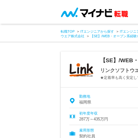
転職TOP
ITエンジニアから探す
ITエンジニ
ウエア株式会社
【SE】/WEB・オープン系経験
【SE】/WE
リンクソフトウ
★定着率も高く安定し
勤務地
福岡県
初年度年収
287万～435万円
雇用形態
契約社員