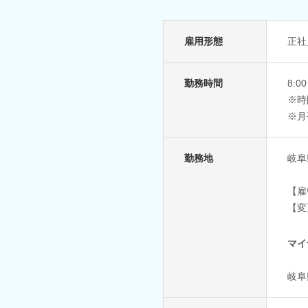
雇用形態
正社
勤務時間
8:
※時
※月
勤務地
岐阜
【雇
【変
マイ
岐阜