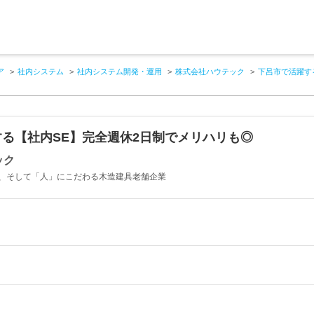
ア
社内システム
社内システム開発・運用
株式会社ハウテック
下呂市で活躍す
る【社内SE】完全週休2日制でメリハリも◎
ック
、そして「人」にこだわる木造建具老舗企業