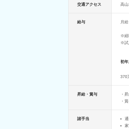
交通アクセス
高山
給与
月給：
※経
※試
初年
37
昇給・賞与
・昇
・賞
諸手当
通
家